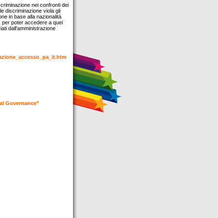
scriminazione nei confronti dei
e discriminazione viola gli
ione in base alla nazionalità
go, per poter accedere a quei
iati dall'amministrazione
minazione_accesso_pa_it.htm
bal Governance"