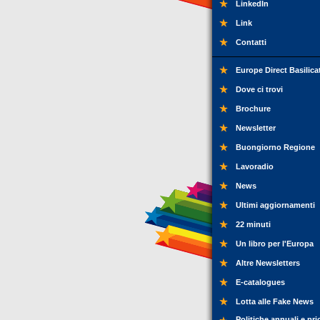
LinkedIn
Link
Contatti
Europe Direct Basilica
Dove ci trovi
Brochure
Newsletter
Buongiorno Regione
Lavoradio
News
Ultimi aggiornamenti
22 minuti
Un libro per l'Europa
Altre Newsletters
E-catalogues
Lotta alle Fake News
Politiche annuali e pri