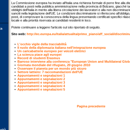
La Commissione europea ha inviato all'Italia una richiesta formale di porre fine alla di
candidati a posti nella pubblica amministrazione nella provincia di Bolzano, giacché tal
obblighi dell'Italia in merito alla libera circolazione dei lavoratori e alla non discriminaz
sanciti nella legislazione dell'UE. Le condizioni discriminatorie si riferiscono all'obbli
posti, di comprovare la conoscenza della lingua presentando certificati specifici rilasc
locale e alla priorità riservata ai candidati residenti in loco.
Potete continuare a leggere l'articolo sul sito riportato di seguito.
ta
Sito web:
http://ec.europa.eu/italia/attualita/primo_piano/aff_sociali/discri
•
L'occhio vigile della tracciabilità
•
Il ruolo della diplomazia italiana nell'integrazione europea
•
Un caricabatterie europeo per veicoli elettrici
•
La scienza piace agli europei
•
Record di studenti Erasmus
•
Barroso interviene alla conferenza "European Union and Multilateral Glo
•
Giornata mondiale del rifugiato, 20 giugno 2010
•
Osservare il pianeta per un mondo più sicuro
•
Settore lattiero: 7 raccomandazioni dell’UE
•
Appuntamenti e segnalazioni 1
•
Appuntamenti e segnalazioni 2
•
Appuntamenti e segnalazioni 3
•
Appuntamenti e segnalazioni 4
•
Appuntamenti e segnalazioni 5
Pagina precedente
orità