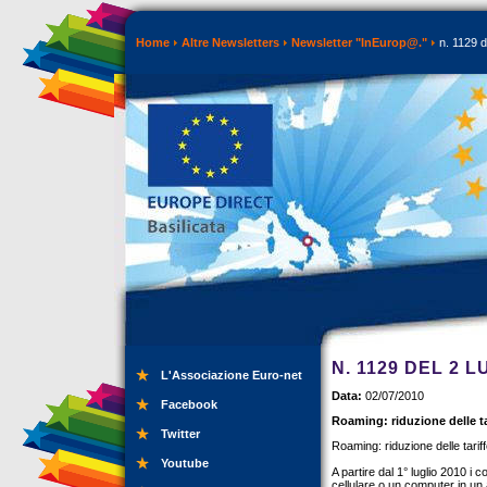
Home
Altre Newsletters
Newsletter "InEurop@."
n. 1129 d
N. 1129 DEL 2 L
L'Associazione Euro-net
Data:
02/07/2010
Facebook
Roaming: riduzione delle tar
Twitter
Roaming: riduzione delle tariff
Youtube
A partire dal 1° luglio 2010 i
cellulare o un computer in un a