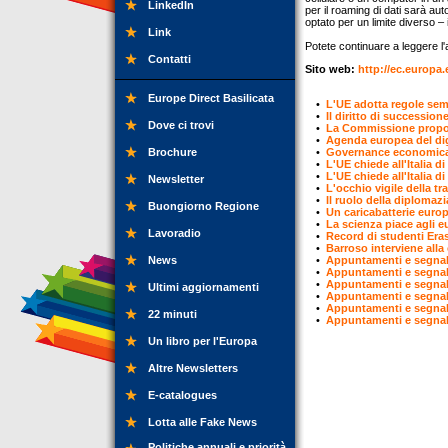
LinkedIn
per il roaming di dati sarà a
optato per un limite diverso – 
Link
Potete continuare a leggere l'ar
Contatti
Sito web:
http://ec.europa.
Europe Direct Basilicata
•
L'UE adotta regole semp
•
Il diritto di succession
Dove ci trovi
•
La Commissione propon
•
Agenda europea del digi
Brochure
•
Governance economica 
•
L'UE chiede all'Italia 
•
L'UE chiede all'Italia d
Newsletter
•
L'occhio vigile della tra
•
Il ruolo della diplomazi
Buongiorno Regione
•
Un caricabatterie europe
•
La scienza piace agli e
Lavoradio
•
Record di studenti Er
•
Barroso interviene all
News
•
Appuntamenti e segnal
•
Appuntamenti e segnal
•
Appuntamenti e segnal
Ultimi aggiornamenti
•
Appuntamenti e segnal
•
Appuntamenti e segnal
22 minuti
•
Appuntamenti e segnal
Un libro per l'Europa
Altre Newsletters
E-catalogues
Lotta alle Fake News
Politiche annuali e priorità