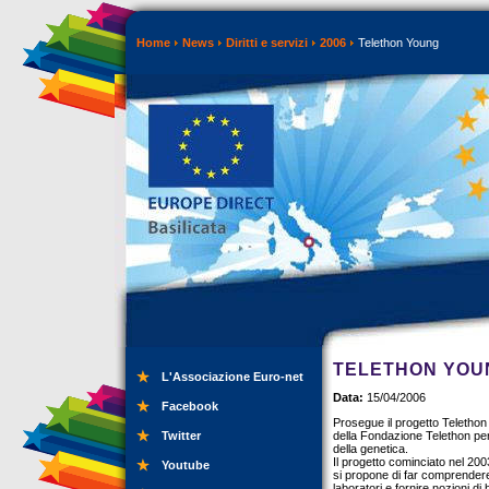
Home
News
Diritti e servizi
2006
Telethon Young
TELETHON YOU
L'Associazione Euro-net
Data:
15/04/2006
Facebook
Prosegue il progetto Telethon Y
Twitter
della Fondazione Telethon per
della genetica.
Il progetto cominciato nel 20
Youtube
si propone di far comprendere
laboratori e fornire nozioni di