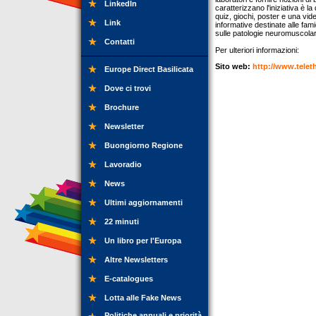
LinkedIn
caratterizzano l'iniziativa è l
quiz, giochi, poster e una vide
Link
informative destinate alle fami
sulle patologie neuromuscolar
Contatti
Per ulteriori informazioni:
Sito web:
http://www.telet
Europe Direct Basilicata
Dove ci trovi
Brochure
Newsletter
Buongiorno Regione
Lavoradio
News
Ultimi aggiornamenti
22 minuti
Un libro per l'Europa
Altre Newsletters
E-catalogues
Lotta alle Fake News
Politiche annuali e priorità