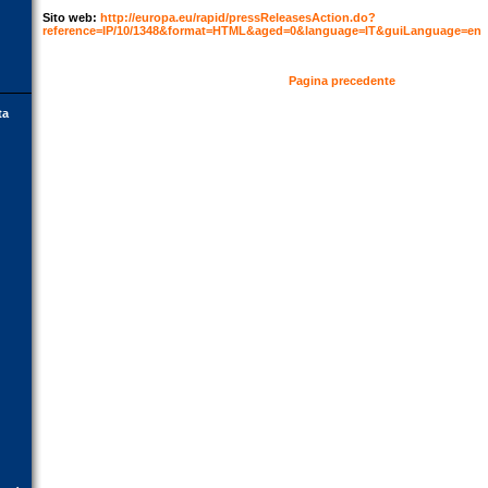
Sito web:
http://europa.eu/rapid/pressReleasesAction.do?
reference=IP/10/1348&format=HTML&aged=0&language=IT&guiLanguage=en
Pagina precedente
ta