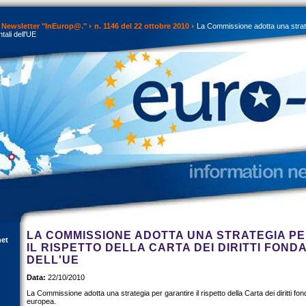
Newsletter "InEurop@."
n. 1146 del 22 ottobre 2010
La Commissione adotta una strateg
ntali dell'UE
LA COMMISSIONE ADOTTA UNA STRATEGIA P
net
IL RISPETTO DELLA CARTA DEI DIRITTI FOND
DELL'UE
Data:
22/10/2010
La Commissione adotta una strategia per garantire il rispetto della Carta dei diritti fo
europea.