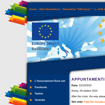
Home
Altre Newsletters
Newsletter "InEurop@."
n. 1146 
APPUNTAMENTI 
L'Associazione Euro-net
Data:
22/10/2010
Facebook
Roma, 29 ottobre 2010
Twitter
After the crisis: the way ahea
Youtube
Sito web:
http://ec.europa.