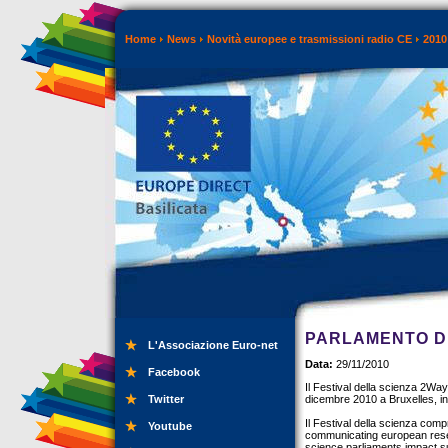
Home
News
Novità europee e trasmissioni radio CE
2010
PARLAMENTO DE
L'Associazione Euro-net
Data:
29/11/2010
Facebook
Il Festival della scienza 2Wa
Twitter
dicembre 2010 a Bruxelles, in
Il Festival della scienza com
Youtube
communicating european resea
science parliaments impact s