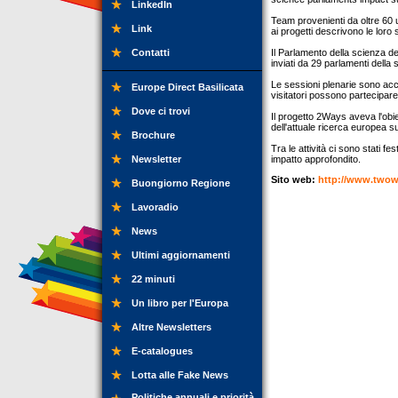
LinkedIn
Team provenienti da oltre 60 un
Link
ai progetti descrivono le loro
Contatti
Il Parlamento della scienza de
inviati da 29 parlamenti della 
Le sessioni plenarie sono acc
Europe Direct Basilicata
visitatori possono partecipare
Dove ci trovi
Il progetto 2Ways aveva l'obie
dell'attuale ricerca europea su
Brochure
Tra le attività ci sono stati fe
Newsletter
impatto approfondito.
Sito web:
http://www.two
Buongiorno Regione
Lavoradio
News
Ultimi aggiornamenti
22 minuti
Un libro per l'Europa
Altre Newsletters
E-catalogues
Lotta alle Fake News
Politiche annuali e priorità