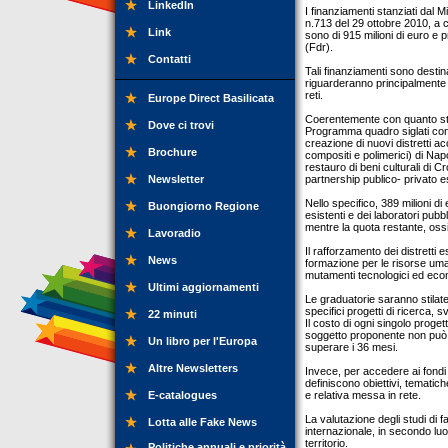
LinkedIn
I finanziamenti stanziati dal Mi
n.713 del 29 ottobre 2010, a
Link
sono di 915 milioni di euro e
(Fdr).
Contatti
Tali finanziamenti sono destin
riguarderanno principalmente du
reti.
Europe Direct Basilicata
Coerentemente con quanto stab
Dove ci trovi
Programma quadro siglati con l
creazione di nuovi distretti ac
Brochure
compositi e polimerici) di Napo
restauro di beni culturali di C
Newsletter
partnership publico- privato e
Nello specifico, 389 milioni di
Buongiorno Regione
esistenti e dei laboratori pubbl
mentre la quota restante, ossi
Lavoradio
Il rafforzamento dei distretti e
News
formazione per le risorse umane
mutamenti tecnologici ed econ
Ultimi aggiornamenti
Le graduatorie saranno stilate 
specifici progetti di ricerca,
22 minuti
Il costo di ogni singolo proge
soggetto proponente non può su
Un libro per l'Europa
superare i 36 mesi.
Altre Newsletters
Invece, per accedere ai fondi p
definiscono obiettivi, tematiche
E-catalogues
e relativa messa in rete.
La valutazione degli studi di fa
Lotta alle Fake News
internazionale, in secondo luo
territorio.
Politiche annuali e priorità