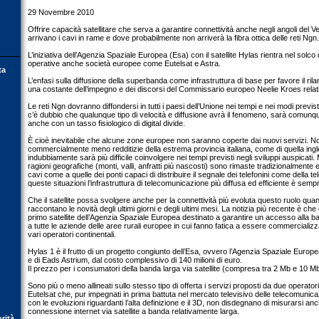
29 Novembre 2010
Offrire capacità satellitare che serva a garantire connettività anche negli angoli del 
arrivano i cavi in rame e dove probabilmente non arriverà la fibra ottica delle reti Ngn.
L’iniziativa dell’Agenzia Spaziale Europea (Esa) con il satellite Hylas rientra nel solco d
operative anche società europee come Eutelsat e Astra.
ta
L’enfasi sulla diffusione della superbanda come infrastruttura di base per favore il r
una costante dell’impegno e dei discorsi del Commissario europeo Neelie Kroes relativ
Le reti Ngn dovranno diffondersi in tutti i paesi dell’Unione nei tempi e nei modi previs
c’è dubbio che qualunque tipo di velocità e diffusione avrà il fenomeno, sarà comunqu
anche con un tasso fisiologico di digital divide.
È cioè inevitabile che alcune zone europee non saranno coperte dai nuovi servizi. Non
commercialmente meno redditizie della estrema provincia italiana, come di quella ing
indubbiamente sarà più difficile coinvolgere nei tempi previsti negli sviluppi auspicati.
ragioni geografiche (monti, valli, anfratti più nascosti) sono rimaste tradizionalmente
cavi come a quelle dei ponti capaci di distribuire il segnale dei telefonini come della tel
queste situazioni l’infrastruttura di telecomunicazione più diffusa ed efficiente è sempre
Che il satellite possa svolgere anche per la connettività più evoluta questo ruolo qu
raccontano le novità degli ultimi giorni e degli ultimi mesi. La notizia più recente è che è
primo satellite dell’Agenzia Spaziale Europea destinato a garantire un accesso alla band
a tutte le aziende delle aree rurali europee in cui fanno fatica a essere commercializza
vari operatori continentali.
Hylas 1 è il frutto di un progetto congiunto dell’Esa, ovvero l’Agenzia Spaziale Euro
e di Eads Astrium, dal costo complessivo di 140 milioni di euro.
Il prezzo per i consumatori della banda larga via satellite (compresa tra 2 Mb e 10 M
Sono più o meno allineati sullo stesso tipo di offerta i servizi proposti da due operatori 
Eutelsat che, pur impegnati in prima battuta nel mercato televisivo delle telecomunica
con le evoluzioni riguardanti l’alta definizione e il 3D, non disdegnano di misurarsi anc
connessione internet via satellite a banda relativamente larga.
orità