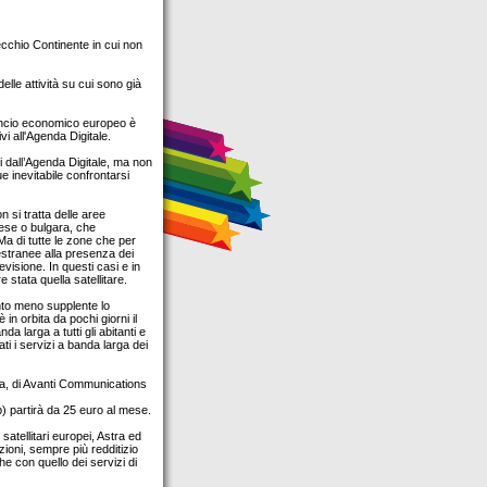
Vecchio Continente in cui non
elle attività su cui sono già
ilancio economico europeo è
i all'Agenda Digitale.
ti dall’Agenda Digitale, ma non
e inevitabile confrontarsi
 si tratta delle aree
lese o bulgara, che
 Ma di tutte le zone che per
 estranee alla presenza dei
evisione. In questi casi e in
 stata quella satellitare.
anto meno supplente lo
 in orbita da pochi giorni il
a larga a tutti gli abitanti e
ti i servizi a banda larga dei
pea, di Avanti Communications
b) partirà da 25 euro al mese.
satellitari europei, Astra ed
zioni, sempre più redditizio
he con quello dei servizi di