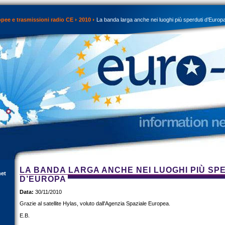
opee e trasmissioni radio CE
2010
La banda larga anche nei luoghi più sperduti d’Europ
LA BANDA LARGA ANCHE NEI LUOGHI PIÙ SP
net
D’EUROPA
Data:
30/11/2010
Grazie al satellite Hylas, voluto dall'Agenzia Spaziale Europea.
E.B.