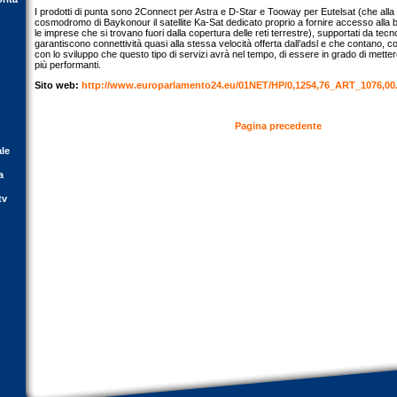
I prodotti di punta sono 2Connect per Astra e D-Star e Tooway per Eutelsat (che alla 
cosmodromo di Baykonour il satellite Ka-Sat dedicato proprio a fornire accesso alla b
le imprese che si trovano fuori dalla copertura delle reti terrestre), supportati da tec
garantiscono connettività quasi alla stessa velocità offerta dall’adsl e che contano, con 
con lo sviluppo che questo tipo di servizi avrà nel tempo, di essere in grado di mett
più performanti.
Sito web:
http://www.europarlamento24.eu/01NET/HP/0,1254,76_ART_1076,00
Pagina precedente
ale
a
tv