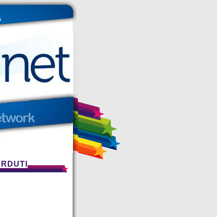
a
ERDUTI