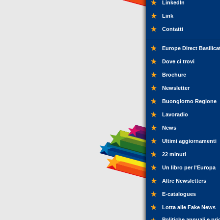
LinkedIn
Link
Contatti
Europe Direct Basilica
Dove ci trovi
Brochure
Newsletter
Buongiorno Regione
Lavoradio
News
Ultimi aggiornamenti
22 minuti
Un libro per l'Europa
Altre Newsletters
E-catalogues
Lotta alle Fake News
Politiche annuali e pri