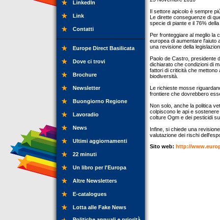
LinkedIn
Il settore apicolo è sempre più 
Link
Le dirette conseguenze di ques
specie di piante e il 76% dell
Contatti
Per fronteggiare al meglio la
europea di aumentare l'aiuto a
una revisione della legislazio
Europe Direct Basilicata
Paolo de Castro, presidente d
Dove ci trovi
dichiarato che condizioni di mar
fattori di criticità che metton
Brochure
biodiversità.
Newsletter
Le richieste mosse riguardano 
frontiere che dovrebbero esser
Buongiorno Regione
Non solo, anche la politica ve
colpiscono le api e sostenere la
Lavoradio
colture Ogm e dei pesticidi sul
News
Infine, si chiede una revisione
valutazione dei rischi dell'esp
Ultimi aggiornamenti
Sito web:
http://www.euro
22 minuti
Un libro per l'Europa
Altre Newsletters
E-catalogues
Lotta alle Fake News
Politiche annuali e priorità