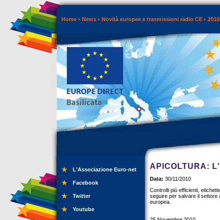
Home
News
Novità europee e trasmissioni radio CE
2010
APICOLTURA: L
L'Associazione Euro-net
Data:
30/11/2010
Facebook
Controlli più efficienti, etich
Twitter
seguire per salvare il settore 
europea.
Youtube
25 Novembre 2010