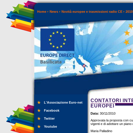
Home
News
Novità europee e trasmissioni radio CE
2010
CONTATORI INTE
L'Associazione Euro-net
EUROPEI
Facebook
Data:
30/11/2010
Twitter
Approvata la proposta con cui 
vigenti e di adottare un piano
Youtube
Maria Palladino