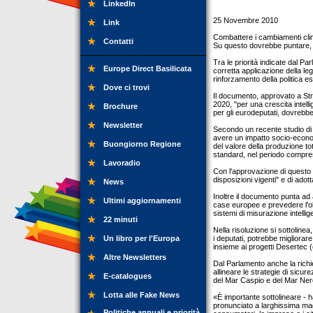
LinkedIn
25 Novembre 2010
Link
Combattere i cambiamenti climat
Contatti
Su questo dovrebbe puntare, s
Tra le priorità indicate dal P
Europe Direct Basilicata
corretta applicazione della le
rinforzamento della politica e
Dove ci trovi
Il documento, approvato a Str
2020, "per una crescita intell
Brochure
per gli eurodeputati, dovrebbe
Newsletter
Secondo un recente studio di Co
avere un impatto socio-economi
Buongiorno Regione
del valore della produzione tot
standard, nel periodo compreso
Lavoradio
Con l'approvazione di questo 
disposizioni vigenti" e di adot
News
Inoltre il documento punta ad a
Ultimi aggiornamenti
case europee e prevedere l'ob
sistemi di misurazione intellig
22 minuti
Nella risoluzione si sottolin
Un libro per l'Europa
i deputati, potrebbe migliora
insieme ai progetti Desertec (e
Altre Newsletters
Dal Parlamento anche la richi
allineare le strategie di sicur
E-catalogues
del Mar Caspio e del Mar Ner
Lotta alle Fake News
«È importante sottolineare - 
pronunciato a larghissima mag
Politiche annuali e priorità