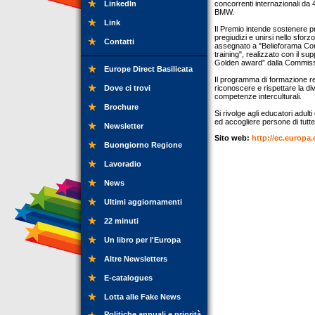
LinkedIn
concorrenti internazionali da
BMW.
Link
Il Premio intende sostenere 
pregiudizi e unirsi nello sfo
Contatti
assegnato a "Belieforama Commu
training", realizzato con il s
Golden award” dalla Commissio
Europe Direct Basilicata
Il programma di formazione rea
Dove ci trovi
riconoscere e rispettare la div
competenze interculturali.
Brochure
Si rivolge agli educatori adul
ed accogliere persone di tutte
Newsletter
Sito web:
http://ec.europ
Buongiorno Regione
Lavoradio
News
Ultimi aggiornamenti
22 minuti
Un libro per l'Europa
Altre Newsletters
E-catalogues
Lotta alle Fake News
Politiche annuali e priorità