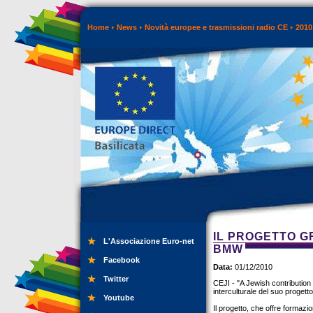
Home
News
Novità europee e trasmissioni radio CE
2010
IL PROGETTO G
L'Associazione Euro-net
BMW
Facebook
Data:
01/12/2010
Twitter
CEJI - "A Jewish contribution
interculturale del suo proget
Youtube
Il progetto, che offre formazi