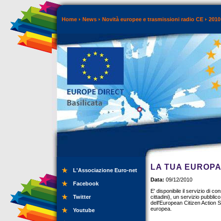
Home
News
Novità europee e trasmissioni radio CE
2010
LA TUA EUROPA
L'Associazione Euro-net
Data:
09/12/2010
Facebook
E' disponibile il servizio di c
Twitter
cittadini), un servizio pubblic
dell'European Citizen Action
europea.
Youtube