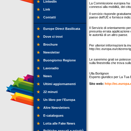
LinkedIn
La Commissione europea ha istitu
connessi alla mobilità, dei cit
Link
Il servizio risponde gratuitame
Contatti
paese dell'UE e fornisce indica
Il Servizio di orientamento pe
Europe Direct Basilicata
presunta errata applicazione d
le autorità di un altro paese.
Dove ci trovi
Brochure
Per ulteriori informazioni la i
http://ec.europa.eu/citizensri
Newsletter
Le saremmo grati se potesse ins
Buongiorno Regione
sulla finestrella che trova sull
Lavoradio
Ulla Bortignon
News
Esperto giuridico per La Tua E
Sito web:
http://ec.europa.
Ultimi aggiornamenti
22 minuti
Un libro per l'Europa
Altre Newsletters
E-catalogues
Lotta alle Fake News
Politiche annuali e priorità