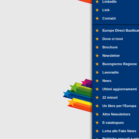
LinkedIn
Link
Contatti
Europe Direct Basilica
Dove ci trovi
Brochure
Newsletter
Buongiorno Regione
Lavoradio
News
Ultimi aggiornamenti
22 minuti
Un libro per l'Europa
Altre Newsletters
E-catalogues
Lotta alle Fake News
Politiche annuali e pri