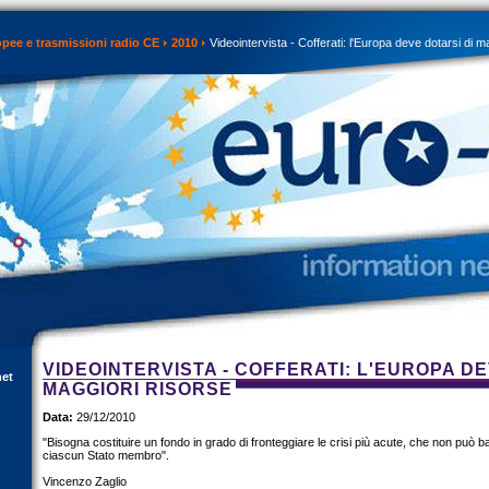
opee e trasmissioni radio CE
2010
Videointervista - Cofferati: l'Europa deve dotarsi di m
VIDEOINTERVISTA - COFFERATI: L'EUROPA DE
net
MAGGIORI RISORSE
Data:
29/12/2010
"Bisogna costituire un fondo in grado di fronteggiare le crisi più acute, che non può bas
ciascun Stato membro".
Vincenzo Zaglio