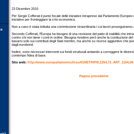
23 Dicembre 2010
Per Sergio Cofferati il punto focale delle iniziative intraprese dal Parlamento Europeo
iniziative per fronteggiare la crisi economica.
Non a caso è stata istituita una commissione straordinaria i cui lavori proseguiranno
ta
Secondo Cofferati, l'Europa ha bisogno di una revisione del patto di stabilità che in
contro chi non tiene i conti in ordine. Bisogna rivedere però anche la costituzione de
basarsi solo sui contributi degli Stati membri, ma anche su risorse aggiuntive che p
dagli eurobond.
Inoltre, sono necessari interventi sui fondi strutturali andando a correggere le distors
contempo l'idea di base.
Sito web:
http://www.europarlamento24.eu/01NET/HP/0,1254,72_ART_1154,00
Pagina precedente
orità