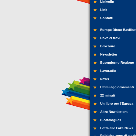
LinkedIn
Link
Contatti
Europe Direct Basilica
Dove ci trovi
Brochure
Newsletter
Buongiorno Regione
Lavoradio
News
Ultimi aggiornamenti
22 minuti
Un libro per l'Europa
Altre Newsletters
E-catalogues
Lotta alle Fake News
Politiche annuali e pri