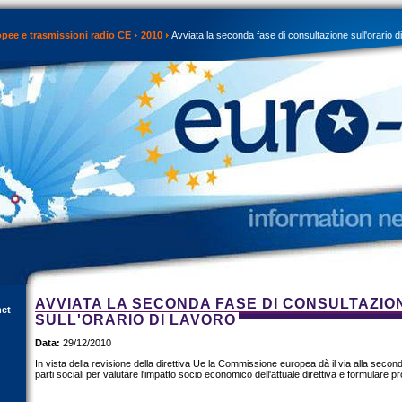
opee e trasmissioni radio CE
2010
Avviata la seconda fase di consultazione sull'orario d
AVVIATA LA SECONDA FASE DI CONSULTAZIO
net
SULL'ORARIO DI LAVORO
Data:
29/12/2010
In vista della revisione della direttiva Ue la Commissione europea dà il via alla secon
parti sociali per valutare l'impatto socio economico dell'attuale direttiva e formulare p