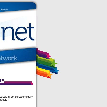
i lavoro
NE
da fase di consultazione delle
roposte.