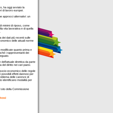
o, ha oggi avviato la
ri di lavoro europei.
ue approcci alternativi: un
odi minimi di riposo, come
la vita lavorativa e di quella
.
 dei dati più recenti sulle
economico delle attuali norme
o modificate quanto prima e
nché i rappresentanti dei
adeguato.
ell'attuale direttiva da parte
del diritto nei vari paesi.
to socio-economico delle regole
i possibili effetti dannosi per
 problema delle carenze di
to identificano modalità per
sul sito della Commissione
.html