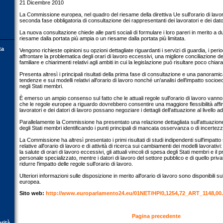
21 Dicembre 2010
La Commissione europea, nel quadro del riesame della direttiva Ue sull'orario di lavor
seconda fase obbligatoria di consultazione dei rappresentanti dei lavoratori e dei dato
La nuova consultazione chiede alle parti sociali di formulare i loro pareri in merito a d
riesame dalla portata più ampia o un riesame dalla portata più limitata.
ta
Vengono richieste opinioni su opzioni dettagliate riguardanti i servizi di guardia, i peri
affrontare la problematica degli orari di lavoro eccessivi, una migliore conciliazione del
familiare e chiarimenti relativi agli ambiti in cui la legislazione può risultare poco chiara
Presenta altresì i principali risultati della prima fase di consultazione e una panoramica
tendenze e sui modelli relativi all'orario di lavoro nonché un'analisi dell'impatto socio
negli Stati membri.
È emerso un ampio consenso sul fatto che le attuali regole sull'orario di lavoro vann
che le regole europee a riguardo dovrebbero consentire una maggiore flessibilità affi
lavoratori e dei datori di lavoro possano negoziare i dettagli dell'attuazione al livello 
Parallelamente la Commissione ha presentato una relazione dettagliata sull'attuazione d
degli Stati membri identificando i punti principali di mancata osservanza o di incertezza 
La Commissione ha altresì presentato i primi risultati di studi indipendenti sull'impat
relative all'orario di lavoro e di attività di ricerca sui cambiamenti dei modelli lavorativi: 
la salute di orari di lavoro eccessivi, gli attuali vincoli di spesa degli Stati membri e il
personale specializzato, mentre i datori di lavoro del settore pubblico e di quello priva
ridurre l'impatto delle regole sull'orario di lavoro.
Ulteriori informazioni sulle disposizione in merito all'orario di lavoro sono disponibili 
europea.
Sito web:
http://www.europarlamento24.eu/01NET/HP/0,1254,72_ART_1148,00
Pagina precedente
orità