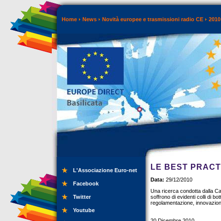
Home
News
Novità europee e trasmissioni radio CE
2010
LE BEST PRACT
L'Associazione Euro-net
Data:
29/12/2010
Facebook
Una ricerca condotta dalla 
Twitter
soffrono di evidenti colli di b
regolamentazione, innovazion
Youtube
20 Dicembre 2010