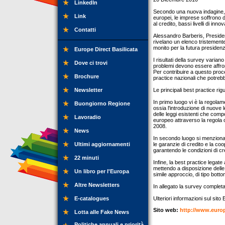
LinkedIn
Secondo una nuova indagine,
Link
europei, le imprese soffrono d
al credito, bassi livelli di in
Contatti
Alessandro Barberis, Presiden
rivelano un elenco tristemente 
monito per la futura preside
Europe Direct Basilicata
I risultati della survey varia
Dove ci trovi
problemi devono essere affront
Per contribuire a questo proc
Brochure
practice nazionali che potreb
Newsletter
Le principali best practice ri
In primo luogo vi è la regolam
Buongiorno Regione
ossia l'introduzione di nuove
delle leggi esistenti che comp
Lavoradio
europeo attraverso la regola 
2008.
News
In secondo luogo si menziona l
Ultimi aggiornamenti
le garanzie di credito e la c
garantendo le condizioni di cre
22 minuti
Infine, la best practice legate 
mettendo a disposizione delle 
Un libro per l'Europa
simile approccio, di tipo botto
Altre Newsletters
In allegato la survey completa
E-catalogues
Ulteriori informazioni sul sit
Sito web:
http://www.euro
Lotta alle Fake News
Politiche annuali e priorità