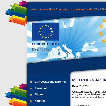
Home
News
Novità europee e trasmissioni radio CE
2010
METROLOGIA: I
L'Associazione Euro-net
Data:
29/12/2010
Facebook
Contatori d'acqua fredda, alco
Twitter
auto, misurazioni del peso ettol
nell'armonizzazione della metr
Youtube
15 Dicembre 2010