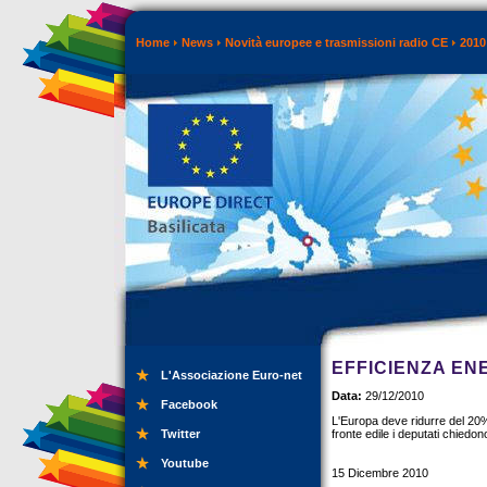
Home
News
Novità europee e trasmissioni radio CE
2010
EFFICIENZA ENE
L'Associazione Euro-net
Data:
29/12/2010
Facebook
L'Europa deve ridurre del 20% 
Twitter
fronte edile i deputati chiedono 
Youtube
15 Dicembre 2010