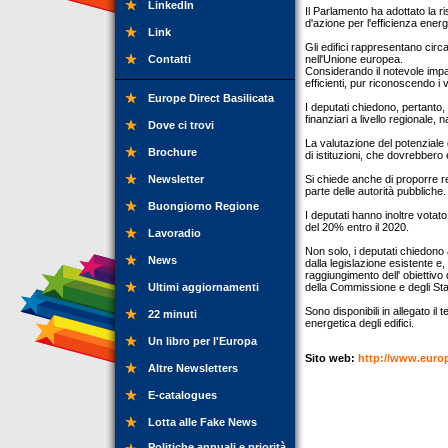
LinkedIn
Il Parlamento ha adottato la r
d'azione per l'efficienza ener
Link
Gli edifici rappresentano circ
Contatti
nell'Unione europea.
Considerando il notevole impatt
efficienti, pur riconoscendo i va
Europe Direct Basilicata
I deputati chiedono, pertanto,
finanziari a livello regionale,
Dove ci trovi
La valutazione del potenziale 
Brochure
di istituzioni, che dovrebbero e
Newsletter
Si chiede anche di proporre req
parte delle autorità pubbliche.
Buongiorno Regione
I deputati hanno inoltre votato
del 20% entro il 2020.
Lavoradio
Non solo, i deputati chiedono 
News
dalla legislazione esistente e
raggiungimento dell' obiettiv
Ultimi aggiornamenti
della Commissione e degli Sta
Sono disponibili in allegato il
22 minuti
energetica degli edifici.
Un libro per l'Europa
Sito web:
http://www.euro
Altre Newsletters
E-catalogues
Lotta alle Fake News
Politiche annuali e priorità