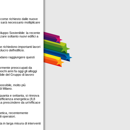
ì come richiesto dalle nuove
a sarà necessario moltiplicare
luppo Sostenibile: la recente
zare soltanto nuovi edifici a
.
he richiedono importanti lavori
ucro dell'edificio.
endano raggiungere questi
olarmente preoccupati da
hi anni fa oggi gli alloggi
bile del Gruppo di lavoro
possibile, molto più
di Milano.
nquanta e settanta, si rinnova
 efficienza energetica (8,8
sa prescindere da un'efficace
rgetica, recentemente
i operatori.
ta in larga misura di interventi