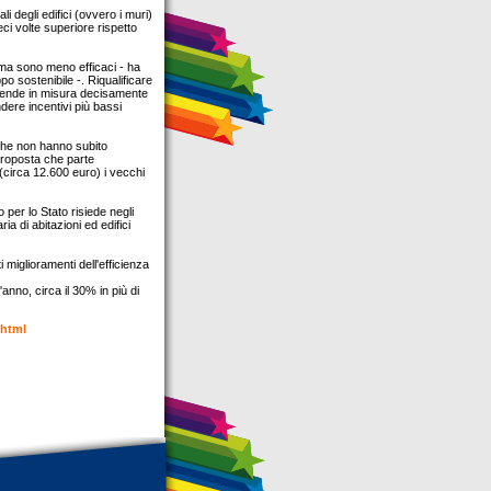
li degli edifici (ovvero i muri)
i volte superiore rispetto
e ma sono meno efficaci - ha
o sostenibile -. Riqualificare
a rende in misura decisamente
ndere incentivi più bassi
i che non hanno subito
 proposta che parte
(circa 12.600 euro) i vecchi
per lo Stato risiede negli
ia di abitazioni ed edifici
miglioramenti dell'efficienza
'anno, circa il 30% in più di
.html