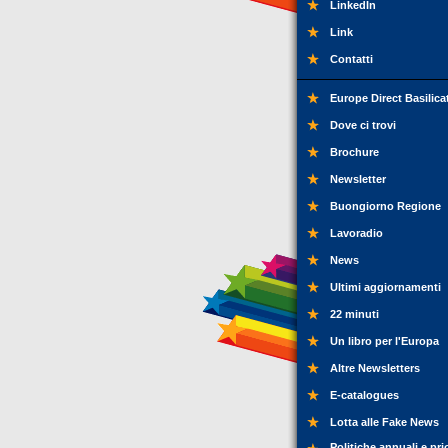
LinkedIn
Link
Contatti
Europe Direct Basilica
Dove ci trovi
Brochure
Newsletter
Buongiorno Regione
Lavoradio
News
Ultimi aggiornamenti
22 minuti
Un libro per l'Europa
Altre Newsletters
E-catalogues
Lotta alle Fake News
Politiche annuali e pri