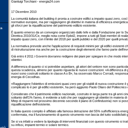
Gianluigi Torchiani - energia24.com
17 Dicembre 2010
La comunità italiana del building è pronta a costruire edifici a impatto quasi zero, cos
normative europee, ma per raggiungere gli obiettivi in materia di efficienza energetic
gli sforzi per la riqualificazione del patrimonio edilizio esistente.
ta
È quanto emerso da un convegno organizzato dallo Iefe e dalla Fondazione per lo Svi
Direttiva 2010/31/Ce, meglio nota come Epbd2, impone a tutti gli Stati membri di realiz
impatto quasi zero, con il limite del 2018 per quelli pubblici e del 2020 per quelli privati
La normativa prevede anche l'applicazione di requisiti minimi per gli edifici esistenti c
di ristrutturazione ma anche per la costruzione degli elementi che fanno parte dell'invol
Già entro il 2011 i Governi dovranno redigere dei piani per spiegare in che modo int
obiettivi.
A differenza di quanto ci si potrebbe aspettare, gli attori del settore non sono partic
questa scadenza, almeno per quanto riguarda le nuove costruzioni: «A differenza di poc
nuovi sono costruiti soltanto in classe A o B», ha osservato Marco Corradi, responsa
energia di Cecodhas.
«Raggiungere l'obiettivo di emissioni quasi zero per gli stabili di nuova costruzione è 
complicato lo è per gli edifici esistenti», ha però aggiunto Paolo Oliaro del Politecnico 
Considerato che il patrimonio edilizio nazionale, costruito in larga parte tra gli anni ci
soltanto dell'1% l'anno, è evidente a tutti che per raggiungere gli obiettivi in materia di
Mtep di risparmi nel prossimo decennio secondo il piano di Confindustria) non si pos
riqualificazione dell'esistente.
In Italia questo compito è affidato alla famosa detrazione del 55% sull'efficienza ene
confermata, ma il funzionamento di questo strumento non lascia del tutto soddisfatti gl
Se si va infatti a vedere la tipologia di interventi finanziati con questo strumento si trat
su infissi, impianti termici e solare termico.
orità