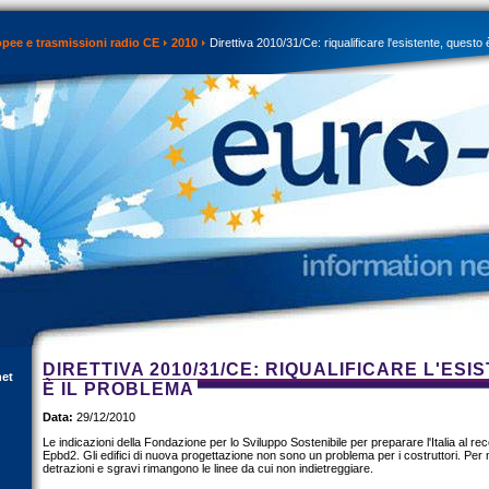
opee e trasmissioni radio CE
2010
Direttiva 2010/31/Ce: riqualificare l'esistente, questo 
DIRETTIVA 2010/31/CE: RIQUALIFICARE L'ES
net
È IL PROBLEMA
Data:
29/12/2010
Le indicazioni della Fondazione per lo Sviluppo Sostenibile per preparare l'Italia al rec
Epbd2. Gli edifici di nuova progettazione non sono un problema per i costruttori. Per 
detrazioni e sgravi rimangono le linee da cui non indietreggiare.