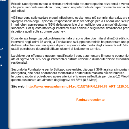
Briciole raccolgono invece le ristrutturazioni sulle strutture opache orizzontali e vertica
che pure, seconda una stima Enea, hanno un potenziale di risparmio medio sino a diec
agli infissi.
«Gli interventi sulle caldaie e sugli infissi sono ovviamente più semplici da realizzar
spiegato Paolo degli Espinosa, responsabile delle tecnologie per la Fondazione svilupp
i muri, che rappresentano l'85% della superficie di un edificio, costa un po' di più m
superiore. Per questo motivo gli interventi sulle caldaie e sugli infissi dovrebbero pre
rispetto a quelli sulle strutture opache».
Considerata l'urgenza del problema (in Italia ci sono oltre due miliardi di m2 di edific
interventi negli ultimi 15 anni), la Fondazione sviluppo sostenibile ha presentato una
dall'assunto che con una spesa di poco superiore alla media degli interventi sul 55% 
stabili potrebbero dotarsi di efficaci sistemi di isolamento termico.
ale
La chiave per effettuare queste riqualificazioni senza aumentare l'impegno economico 
a
attuali sgravi del 36% per gli interventi di ristrutturazione e di manutenzione straordinar
residenziali.
tv
Secondo la Fondazione per lo Sviluppo sostenibile, già oggi il 36% assicura importanti 
energetica, che però andrebbero monitorati e sostenuti in maniera più sistematica.
In questo modo si potrebbero avere ulteriori efficienze nell'edilizia per circa 0,2 Mtep l
quanto assicurato attualmente dagli sgravi del 55% (0,6 Mtep).
Sito web:
http://www.europarlamento24.eu/01NET/HP/0,1254,75_ART_1129,00
Pagina precedente