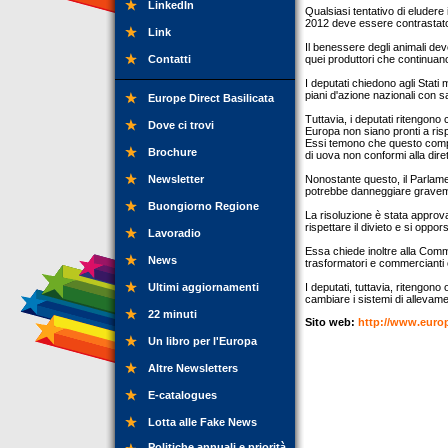
LinkedIn
Qualsiasi tentativo di eludere 
2012 deve essere contrastato
Link
Il benessere degli animali de
Contatti
quei produttori che continuano
I deputati chiedono agli Stati
piani d'azione nazionali con sa
Europe Direct Basilicata
Tuttavia, i deputati ritengono
Dove ci trovi
Europa non siano pronti a rispe
Essi temono che questo compo
Brochure
di uova non conformi alla dire
Newsletter
Nonostante questo, il Parlame
potrebbe danneggiare gravemen
Buongiorno Regione
La risoluzione è stata approva
rispettare il divieto e si oppor
Lavoradio
Essa chiede inoltre alla Commi
News
trasformatori e commercianti 
Ultimi aggiornamenti
I deputati, tuttavia, ritengon
cambiare i sistemi di alleva
22 minuti
Sito web:
http://www.euro
Un libro per l'Europa
Altre Newsletters
E-catalogues
Lotta alle Fake News
Politiche annuali e priorità