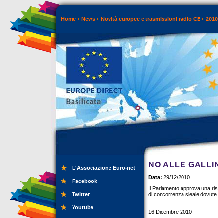
Home
News
Novità europee e trasmissioni radio CE
2010
NO ALLE GALLI
L'Associazione Euro-net
Data:
29/12/2010
Facebook
Il Parlamento approva una ris
Twitter
di concorrenza sleale dovute 
Youtube
16 Dicembre 2010