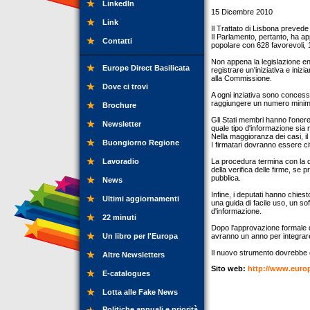
LinkedIn
15 Dicembre 2010
Link
Il Trattato di Lisbona prevede 
Il Parlamento, pertanto, ha app
Contatti
popolare con 628 favorevoli, 
Non appena la legislazione ent
Europe Direct Basilicata
registrare un'iniziativa e iniz
alla Commissione.
Dove ci trovi
A ogni inziativa sono concessi
raggiungere un numero minimo,
Brochure
Gli Stati membri hanno l'onere 
Newsletter
quale tipo d'informazione sia 
Nella maggioranza dei casi, il 
Buongiorno Regione
I firmatari dovranno essere cit
Lavoradio
La procedura termina con la 
della verifica delle firme, s
pubblica.
News
Infine, i deputati hanno chies
Ultimi aggiornamenti
una guida di facile uso, un so
d'informazione.
22 minuti
Dopo l'approvazione formale d
Un libro per l'Europa
avranno un anno per integrare
Il nuovo strumento dovrebbe qu
Altre Newsletters
Sito web:
http://www.euro
E-catalogues
Lotta alle Fake News
Politiche annuali e priorità