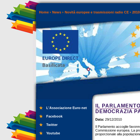
Home
News
Novità europee e trasmissioni radio CE
2010
IL PARLAMENTO
L'Associazione Euro-net
DEMOCRAZIA P
Facebook
Data:
29/12/2010
Twitter
Il Parlamento accoglie favorev
Commissione europea. La prop
Youtube
proporzionale alla popolazione