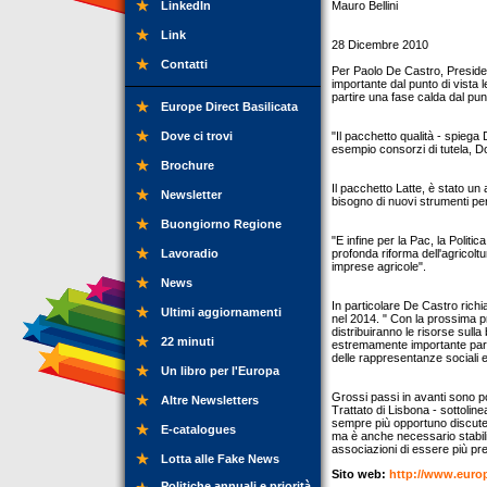
LinkedIn
Mauro Bellini
Link
28 Dicembre 2010
Contatti
Per Paolo De Castro, Presiden
importante dal punto di vista 
partire una fase calda dal pun
Europe Direct Basilicata
Dove ci trovi
"Il pacchetto qualità - spieg
esempio consorzi di tutela, Do
Brochure
Il pacchetto Latte, è stato un 
Newsletter
bisogno di nuovi strumenti per
Buongiorno Regione
"E infine per la Pac, la Polit
Lavoradio
profonda riforma dell'agricolt
imprese agricole".
News
In particolare De Castro rich
Ultimi aggiornamenti
nel 2014. " Con la prossima pr
distribuiranno le risorse sull
22 minuti
estremamente importante parte
delle rappresentanze sociali e 
Un libro per l'Europa
Grossi passi in avanti sono poi
Altre Newsletters
Trattato di Lisbona - sottolin
sempre più opportuno discuter
E-catalogues
ma è anche necessario stabili
associazioni di essere più pre
Lotta alle Fake News
Sito web:
http://www.euro
Politiche annuali e priorità