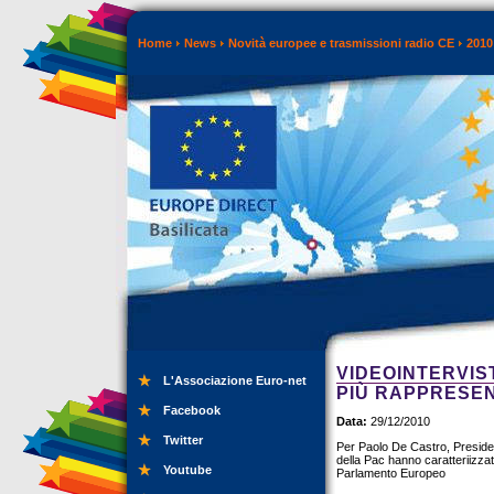
Home
News
Novità europee e trasmissioni radio CE
2010
VIDEOINTERVIS
L'Associazione Euro-net
PIÙ RAPPRESE
Facebook
Data:
29/12/2010
Twitter
Per Paolo De Castro, President
della Pac hanno caratteriizzat
Youtube
Parlamento Europeo