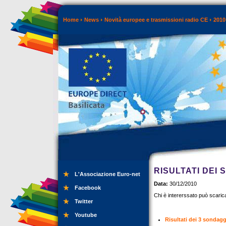
Home
News
Novità europee e trasmissioni radio CE
2010
RISULTATI DEI 
L'Associazione Euro-net
Data:
30/12/2010
Facebook
Chi è intererssato può scaricar
Twitter
Youtube
Risultati dei 3 sondagg