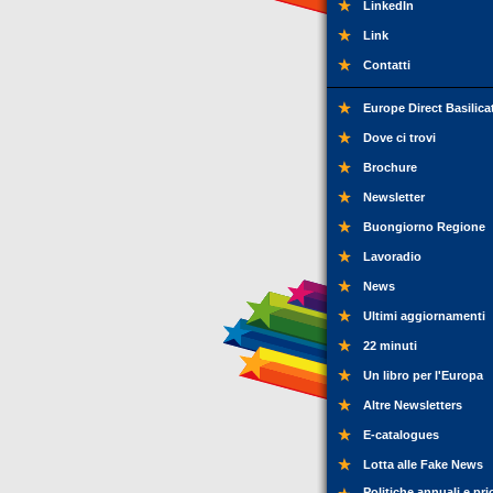
LinkedIn
Link
Contatti
Europe Direct Basilica
Dove ci trovi
Brochure
Newsletter
Buongiorno Regione
Lavoradio
News
Ultimi aggiornamenti
22 minuti
Un libro per l'Europa
Altre Newsletters
E-catalogues
Lotta alle Fake News
Politiche annuali e pri