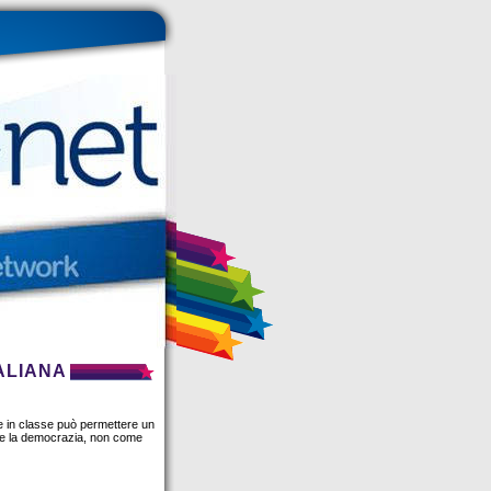
ALIANA
ne in classe può permettere un
le e la democrazia, non come