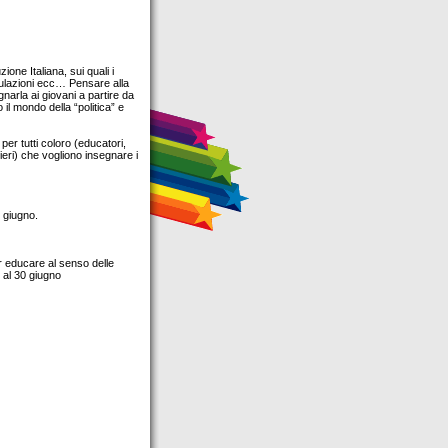
ione Italiana, sui quali i
simulazioni ecc… Pensare alla
narla ai giovani a partire da
il mondo della “politica” e
 per tutti coloro (educatori,
anieri) che vogliono insegnare i
0 giugno.
r educare al senso delle
 al 30 giugno