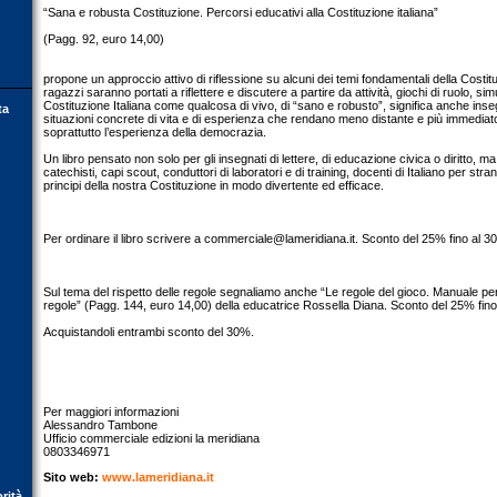
“Sana e robusta Costituzione. Percorsi educativi alla Costituzione italiana”
(Pagg. 92, euro 14,00)
propone un approccio attivo di riflessione su alcuni dei temi fondamentali della Costituz
ragazzi saranno portati a riflettere e discutere a partire da attività, giochi di ruolo, 
Costituzione Italiana come qualcosa di vivo, di “sano e robusto”, significa anche inseg
ta
situazioni concrete di vita e di esperienza che rendano meno distante e più immediato 
soprattutto l’esperienza della democrazia.
Un libro pensato non solo per gli insegnati di lettere, di educazione civica o diritto, ma
catechisti, capi scout, conduttori di laboratori e di training, docenti di Italiano per str
principi della nostra Costituzione in modo divertente ed efficace.
Per ordinare il libro scrivere a
commerciale@lameridiana.it
. Sconto del 25% fino al 3
Sul tema del rispetto delle regole segnaliamo anche “Le regole del gioco. Manuale pe
regole” (Pagg. 144, euro 14,00) della educatrice Rossella Diana. Sconto del 25% fino
Acquistandoli entrambi sconto del 30%.
Per maggiori informazioni
Alessandro Tambone
Ufficio commerciale edizioni la meridiana
0803346971
Sito web:
www.lameridiana.it
orità