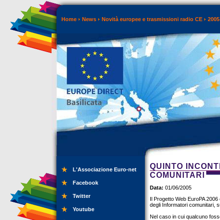
Home
News
Novità europee e trasmissioni radio CE
2005
QUINTO INCONT
L'Associazione Euro-net
COMUNITARI
Facebook
Data:
01/06/2005
Twitter
Il Progetto Web EuroPA 2006 d
degli Informatori comunitari, s
Youtube
Nel caso in cui qualcuno foss