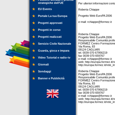
strategiche dell’UE
Per ulteriori informazioni cont
EU Events
Roberta Chiappe
Progetto Web EuroPA 2006
Portale La tua Europa
e-mail:
rchiappe@formez.it
Progetti approvati
Progetti in corso
Roberta Chiappe
Progetti realizzati
Progetto Web EuroPA 2006
Responsabile Comunità profess
FORMEZ Centro Formazione 
Servizio Civile Nazionale
Via Roma, 83
09124 CAGLIARI
Guarda, gioca e impara
tel. 0039 070 67956219
fax 0039 070 659767
Video Tutorial e radio-tv
e-mail:
rchiappe@formez.it
web: http://europa.formez.it/r
Giornali
http://europa.formez.it/rete_i
Roberta Chiappe
Sondaggi
Progetto Web EuroPA 2006
Responsabile Comunità profess
Banner e Pubblicità
FORMEZ Centro Formazione 
Via Roma, 83
09124 CAGLIARI
tel. 0039 070 67956219
fax 0039 070 659767
e-mail:
rchiappe@formez.it
web: http://europa.formez.it/r
http://europa.formez.it/rete_i