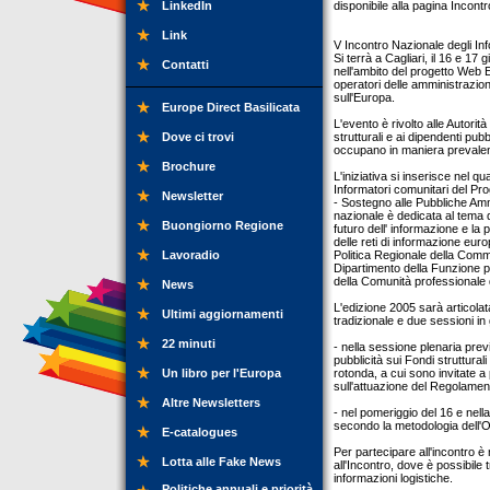
LinkedIn
disponibile alla pagina Incont
Link
V Incontro Nazionale degli In
Si terrà a Cagliari, il 16 e 17
Contatti
nell'ambito del progetto Web 
operatori delle amministrazion
sull'Europa.
Europe Direct Basilicata
L'evento è rivolto alle Autori
Dove ci trovi
strutturali e ai dipendenti pub
occupano in maniera prevalent
Brochure
L'iniziativa si inserisce nel q
Informatori comunitari del P
Newsletter
- Sostegno alle Pubbliche Ammi
nazionale è dedicata al tema d
Buongiorno Regione
futuro dell' informazione e la pu
delle reti di informazione eur
Lavoradio
Politica Regionale della Comm
Dipartimento della Funzione pu
della Comunità professionale d
News
L'edizione 2005 sarà articola
Ultimi aggiornamenti
tradizionale e due sessioni in 
22 minuti
- nella sessione plenaria previ
pubblicità sui Fondi struttural
Un libro per l'Europa
rotonda, a cui sono invitate a
sull'attuazione del Regolamento
Altre Newsletters
- nel pomeriggio del 16 e nell
secondo la metodologia dell
E-catalogues
Per partecipare all'incontro è
Lotta alle Fake News
all'Incontro, dove è possibile
informazioni logistiche.
Politiche annuali e priorità