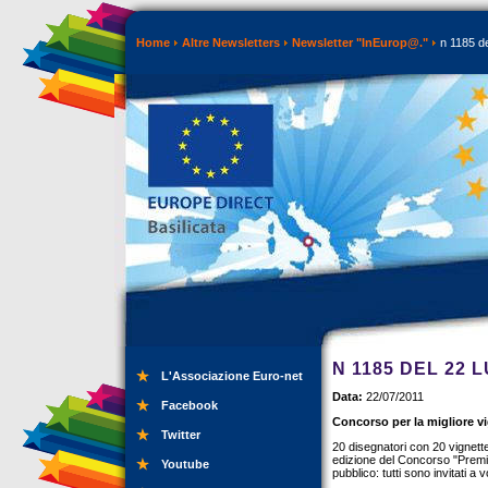
Home
Altre Newsletters
Newsletter "InEurop@."
n 1185 de
N 1185 DEL 22 L
L'Associazione Euro-net
Data:
22/07/2011
Facebook
Concorso per la migliore vi
Twitter
20 disegnatori con 20 vignette 
edizione del Concorso "Premio p
Youtube
pubblico: tutti sono invitati a 