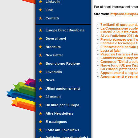
LinkedIn
Per ulteriori informazioni pote
Link
Sito web:
http://ec.europa.
Contatti
•
7 miliardi di euro per d
•
La Commissione vuole 
Europe Direct Basilicata
•
Il menù di questa estat
•
Al via l'edizione 2011 
Dove ci trovi
•
Premio europeo per il g
•
Fantasia e tecnologia t
Brochure
•
L'innovazione sociale 
•
Lotta ai falsi
•
Pasquale Ferrara è il n
Newsletter
•
Commissione europea: u
•
Concorso "Diritti a color
Buongiorno Regione
•
Nuovi fondi UE per l'ist
•
Gli europei preferiscono
Lavoradio
•
Appuntamenti e segnal
•
Appuntamenti e segnal
News
Ultimi aggiornamenti
22 minuti
Un libro per l'Europa
Altre Newsletters
E-catalogues
Lotta alle Fake News
Politiche annuali e priorità