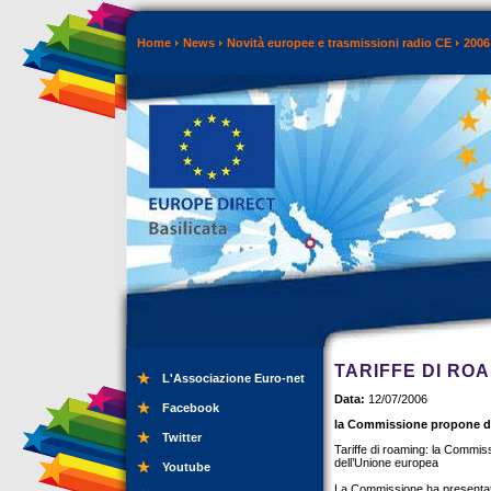
Home
News
Novità europee e trasmissioni radio CE
2006
TARIFFE DI RO
L'Associazione Euro-net
Data:
12/07/2006
Facebook
la Commissione propone di
Twitter
Tariffe di roaming: la Commiss
dell’Unione europea
Youtube
La Commissione ha presentato 