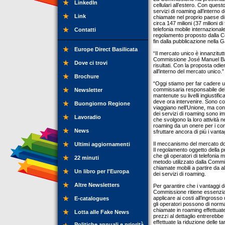
LinkedIn
cellulari all’estero. Con ques
servizi di roaming all’interno d
Link
chiamate nel proprio paese d
circa 147 milioni (37 milioni di
telefonia mobile internazional
Contatti
regolamento proposto dalla Com
fin dalla pubblicazione nella G
Europe Direct Basilicata
“Il mercato unico è innanzitut
Commissione José Manuel Barr
Dove ci trovi
risultati. Con la proposta odie
all’interno del mercato unico.”
Brochure
“Oggi stiamo per far cadere u
commissaria responsabile della
Newsletter
mantenute su livelli ingiustific
deve ora intervenire. Sono con
Buongiorno Regione
viaggiano nell’Unione, ma cont
dei servizi di roaming sono im
Lavoradio
che svolgono la loro attività 
roaming da un onere per i cons
News
sfruttare ancora di più i vanta
Il meccanismo del mercato d
Ultimi aggiornamenti
Il regolamento oggetto della p
che gli operatori di telefonia m
22 minuti
metodo utilizzato dalla Commis
chiamate mobili a partire da al
Un libro per l'Europa
dei servizi di roaming.
Altre Newsletters
Per garantire che i vantaggi d
Commissione ritiene essenzial
applicare ai costi all’ingross
E-catalogues
gli operatori possono di norma
chiamate in roaming effettuat
Lotta alle Fake News
prezzi al dettaglio entrerebbe
effettuate la riduzione delle t
Politiche annuali e priorità