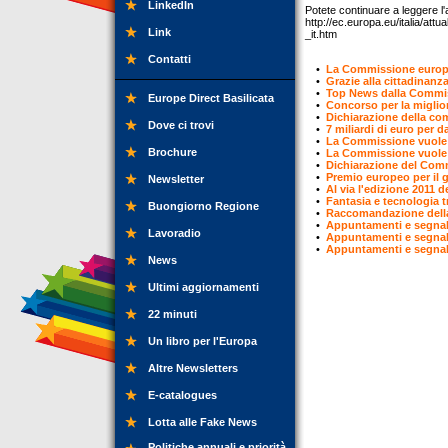
LinkedIn
Potete continuare a leggere l'ar
http://ec.europa.eu/italia/at
Link
_it.htm
Contatti
•
La Commissione europea 
•
Grazie alla cittadinanz
•
Top News dalla Commiss
Europe Direct Basilicata
•
Concorso per la miglior
•
Dichiarazione della c
Dove ci trovi
•
7 miliardi di euro per d
•
La Commissione vuole b
Brochure
•
La Commissione vuole b
•
Dichiarazione del Commi
•
Premio europeo per il g
Newsletter
•
Al via l'edizione 2011 
•
Fantasia e tecnologia t
Buongiorno Regione
•
Raccomandazione della
•
Appuntamenti e segnal
Lavoradio
•
Appuntamenti e segnal
•
Appuntamenti e segnal
News
Ultimi aggiornamenti
22 minuti
Un libro per l'Europa
Altre Newsletters
E-catalogues
Lotta alle Fake News
Politiche annuali e priorità