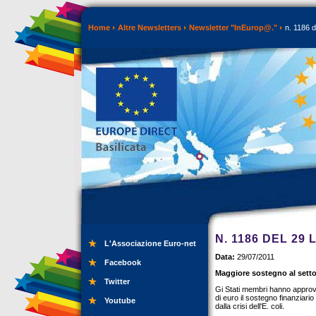
Home
Altre Newsletters
Newsletter "InEurop@."
n. 1186 d
N. 1186 DEL 29 
L'Associazione Euro-net
Data:
29/07/2011
Facebook
Maggiore sostegno al settore
Twitter
Gi Stati membri hanno approva
di euro il sostegno finanziario
Youtube
dalla crisi dell'E. coli.