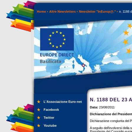
Home
Altre Newsletters
Newsletter "InEurop@."
n. 1188 d
N. 1188 DEL 23
L'Associazione Euro-net
Data:
23/08/2011
Facebook
Dichiarazione del President
Twitter
Dichiarazione congiunta del P
Youtube
A seguito dell'evolversi della
Presidente del Consiglio eur