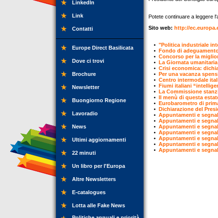
LinkedIn
Link
Potete continuare a leggere l'ar
Sito web:
http://ec.europa.
Contatti
•
"Politica industriale in
Europe Direct Basilicata
•
Fondo di adeguamento all
•
Concorso per la miglior
Dove ci trovi
•
La Giornata umanitaria m
•
Crisi economica: dichi
Brochure
•
Per una vacanza spens
•
Centro intermodale ital
•
Fiumi italiani “intellig
Newsletter
•
La Commissione stanzia 
•
Il menù di questa estat
Buongiorno Regione
•
Eurobarometro di prima
•
Dichiarazione del Presi
Lavoradio
•
Appuntamenti e segnal
•
Appuntamenti e segnal
News
•
Appuntamenti e segnal
•
Appuntamenti e segnal
•
Appuntamenti e segnal
Ultimi aggiornamenti
•
Appuntamenti e segnal
•
Appuntamenti e segnal
22 minuti
Un libro per l'Europa
Altre Newsletters
E-catalogues
Lotta alle Fake News
Politiche annuali e priorità