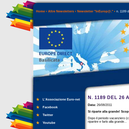
Home
Altre Newsletters
Newsletter "InEurop@."
n. 1189 d
N. 1189 DEL 26
L'Associazione Euro-net
Data:
26/08/2011
Facebook
Si riparte alla grande! Sco
Twitter
Dopo il periodo vacanziero (
ripartire e farlo alla grande...
Youtube