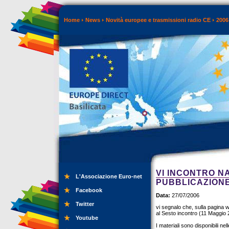
Home
News
Novità europee e trasmissioni radio CE
2006
VI INCONTRO N
L'Associazione Euro-net
PUBBLICAZIONE
Facebook
Data:
27/07/2006
Twitter
vi segnalo che, sulla pagina w
al Sesto incontro (11 Maggi
Youtube
I materiali sono disponibili nel