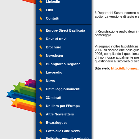
LinkedIn
Link
§ Report del Sesto Incontro naz
audio. La versione di testo è 
Contatti
Europe Direct Basilicata
§ Registrazione audio degli int
pomeriggio
Dove ci trovi
Vi segnalo inoltre la pubblica
Brochure
2006. Vi ricordo che nella gui
2006, compilando il questiona
Newsletter
chi non fosse attualmente pres
questionario al sito web di seg
Buongiorno Regione
Sito web:
http://db.formez.
Lavoradio
News
Ultimi aggiornamenti
22 minuti
Un libro per l'Europa
Altre Newsletters
E-catalogues
Lotta alle Fake News
Politiche annuali e priorità