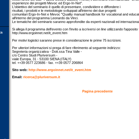
esperienze dei progetti Mevoc ed Ergo-In-Net".
L'obiettivo del seminario è quello di presentare, condividere e diffondere i
risultati, i prodotti e le metodologie sviluppati all'interno dei due progetti
comunitari Ergo-In-Net e Mevoc "Quality manual handbook for vocational and educatio
all'interno del programma Leonardo da Vinci.
Le tematiche del seminario saranno approfondite da esperti nazionali ed internazional
Si allega il programma dell'evento con l'invito a iscriversi on line utilizzando l'apposito 
ta
http://www.ergoinnet.net/it_event.htm
Per motivi logistici saranno prese in considerazione le prime 75 iscrizioni.
Per ulteriori informazioni si prega di fare riferimento al seguente indirizzo:
Segreteria organizzativa - Dott.ssa Tina Valle -
c/o Centro Studi Pluriversum -
viale Europa, 31 - 53100 SIENA (ITALY)
tel. ++39 0577 223686 - fax. ++39 0577 206864
Sito web:
http://www.ergoinnet.net/it_event.htm
Email:
ricerca@pluriversum.it
Pagina precedente