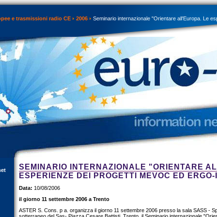
opee e trasmissioni radio CE
2006
Seminario internazionale "Orientare all'Europa. Le e
SEMINARIO INTERNAZIONALE "ORIENTARE AL
net
ESPERIENZE DEI PROGETTI MEVOC ED ERGO-I
Data:
10/08/2006
il giorno 11 settembre 2006 a Trento
ASTER S. Cons. p a. organizza il giorno 11 settembre 2006 presso la sala SASS - S
sotterraneo del Sas- Piazza Cesare Battisti, Trento, il Seminario internazionale "Orie