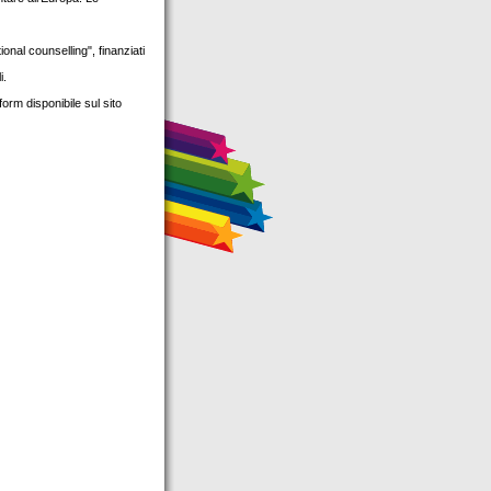
nal counselling", finanziati
i.
form disponibile sul sito