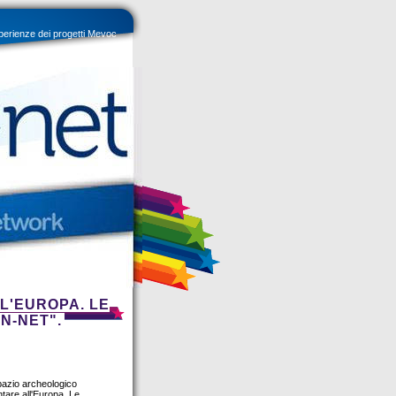
sperienze dei progetti Mevoc
L'EUROPA. LE
N-NET".
pazio archeologico
ntare all'Europa. Le