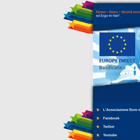
Home
News
Novità eur
ed Ergo-In-Net".
L'Associazione Euro-
Facebook
Twitter
Youtube