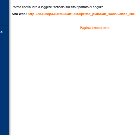
Potete continuare a leggere l'articolo sul sito riportato di seguito.
Sito web:
http://ec.europa.eu/italia/attualita/primo_piano/aff_sociali/anno_e
Pagina precedente
ta