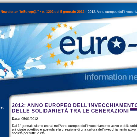
Newsletter "InEurop@."
n. 1202 del 5 gennaio 2012
2012: Anno europeo dell'invecchia
2012: ANNO EUROPEO DELL'INVECCHIAMENTO
net
DELLE SOLIDARIETÀ TRA LE GENERAZIONI
Data:
05/01/2012
Dal 1° gennaio siamo entrati nell'Anno europeo dell'invecchiamento attivo e della solidar
principale obiettivo è agevolare la creazione di una cultura dell'invecchiamento attiv
società per tutte le età.