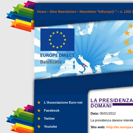
Home
Altre Newsletters
Newsletter "InEurop@."
n. 1202 
LA PRESIDENZA
L'Associazione Euro-net
DOMANI
Facebook
Data:
05/01/2012
Twitter
La presidenza danese intende
Youtube
Sito web:
http://ec.europa.