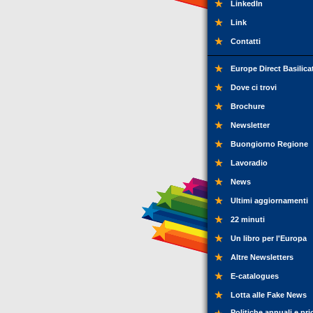
LinkedIn
Link
Contatti
Europe Direct Basilica
Dove ci trovi
Brochure
Newsletter
Buongiorno Regione
Lavoradio
News
Ultimi aggiornamenti
22 minuti
Un libro per l'Europa
Altre Newsletters
E-catalogues
Lotta alle Fake News
Politiche annuali e pri