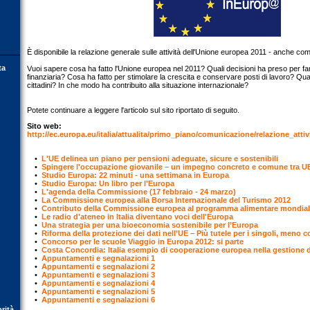
È disponibile la relazione generale sulle attività dell'Unione europea 2011 - anche c
ta
Vuoi sapere cosa ha fatto l'Unione europea nel 2011? Quali decisioni ha preso per far
finanziaria? Cosa ha fatto per stimolare la crescita e conservare posti di lavoro? Qual
cittadini? In che modo ha contribuito alla situazione internazionale?
Potete continuare a leggere l'articolo sul sito riportato di seguito.
Sito web:
http://ec.europa.eu/italia/attualita/primo_piano/comunicazione/relazione_atti
•
L'UE delinea un piano per pensioni adeguate, sicure e sostenibili
•
Spingere l'occupazione giovanile – un impegno concreto e comune tra UE
•
Studio Europa: 22 minuti - una settimana in Europa
•
Studio Europa: Un libro per l'Europa
•
L'agenda della Commissione (17 febbraio - 24 marzo)
•
La Commissione europea alla Borsa Internazionale del Turismo 2012
•
Contributo della Commissione europea al programma alimentare mondia
•
Le radio d'ateneo in Italia diventano voci dell'Europa
•
Una strategia per una bioeconomia sostenibile per l’Europa
•
Riforma della protezione dei dati nell’UE – Più tutele per i singoli, meno c
•
Concorso per le scuole Viaggio in Europa 2012: si parte
•
Costa Concordia: Italia esempio di cooperazione europea nella gestione de
•
Appuntamenti e segnalazioni 1
•
Appuntamenti e segnalazioni 2
•
Appuntamenti e segnalazioni 3
•
Appuntamenti e segnalazioni 4
•
Appuntamenti e segnalazioni 5
•
Appuntamenti e segnalazioni 6
orità