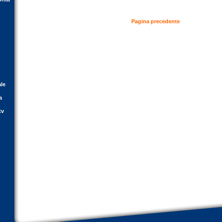
Pagina precedente
ale
a
tv