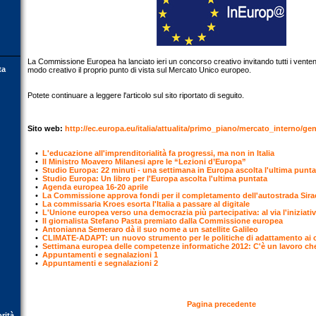
La Commissione Europea ha lanciato ieri un concorso creativo invitando tutti i vente
ta
modo creativo il proprio punto di vista sul Mercato Unico europeo.
Potete continuare a leggere l'articolo sul sito riportato di seguito.
Sito web:
http://ec.europa.eu/italia/attualita/primo_piano/mercato_interno/ge
•
L'educazione all'imprenditorialità fa progressi, ma non in Italia
•
Il Ministro Moavero Milanesi apre le “Lezioni d’Europa”
•
Studio Europa: 22 minuti - una settimana in Europa ascolta l'ultima punta
•
Studio Europa: Un libro per l'Europa ascolta l'ultima puntata
•
Agenda europea 16-20 aprile
•
La Commissione approva fondi per il completamento dell'autostrada Sir
•
La commissaria Kroes esorta l'Italia a passare al digitale
•
L'Unione europea verso una democrazia più partecipativa: al via l'iniziativa
•
Il giornalista Stefano Pasta premiato dalla Commissione europea
•
Antonianna Semeraro dà il suo nome a un satellite Galileo
•
CLIMATE-ADAPT: un nuovo strumento per le politiche di adattamento ai 
•
Settimana europea delle competenze informatiche 2012: C'è un lavoro che
•
Appuntamenti e segnalazioni 1
•
Appuntamenti e segnalazioni 2
Pagina precedente
orità