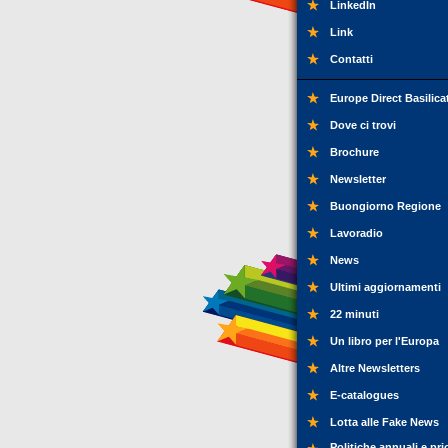
LinkedIn
Link
Contatti
Europe Direct Basilica
Dove ci trovi
Brochure
Newsletter
Buongiorno Regione
Lavoradio
News
Ultimi aggiornamenti
22 minuti
Un libro per l'Europa
Altre Newsletters
E-catalogues
Lotta alle Fake News
Politiche annuali e pri