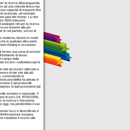
er la ricerca all’avanguardia
are ad una velocità finora mai
e una capacità di trasporto fino
zioni avanzate, ad esempio
varie parti del mondo. La rete
re 3500 istituzioni
 analoghe reti per la ricerca
a scura insieme alla più
e le reti partner, servizi di
te moderna, faremo in modo
che in qualsiasi altra parte
iviane Reding in occasione
 fornire una sorta di servizio
ll’ambiente di lavoro
el campo della
 tra loro i radiotelescopi di
e dati ad essere utilizzata a
esso di dar vita alla più
do, consentendo la
esta possibilità ha attirato in
ersione 6 del protocollo
abytes di dati provenienti dal
ivello europeo e nazionale. Il
i di euro (cfr. IP/04/1058),
r la ricerca e l’istruzione.
e oggi, ma perderebbe il suo
tenuto ricco e diversificato è
dell’informazione europea
e mediante il ricorso alle