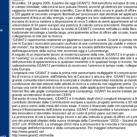
Bruxelles, 14 giugno 2005. A partire da oggi GEANT2, l’infrastruttura europea di rete p
in campo mondiale, utilizzerà la luce pulsata (fotoni) anziché gli elettroni per trasport
raggiunta enormi quantità di dati scientifici. Cavi di fibra ottica scura in grado di offrir
a 320 gigabit al secondo vengono illuminati per processare dati destinati ad applica
esperimenti di fisica ad alta energia, o per collegare tra loro radiotelescopi situati in 
europea di ricerca metterà a disposizione di circa 3 milioni di utenti appartenenti ad olt
universitarie di 34 paesi europei una potenza di calcolo senza precedenti. Rispetto ad
esistenti negli Stati Uniti o in Asia, la novità di GEANT2 consiste nell’utilizzo della fibr
ta
tradizionale tecnologia a banda larga, principalmente al fine di offrire alle scuole, tramit
collegamento in rete per la ricerca.
“GEANT2 rappresenta realmente un gigantesco passo in avanti. Grazie a questa re
che in Europa i ricercatori possano usufruire di una connessione più stabile e veloce 
del mondo”, ha dichiarato il Commissario per la società dell’informazione e i media V
dell’inaugurazione della nuova rete avvenuta oggi a Lussemburgo.
A seguito di un importante lavoro di modernizzazione della rete, GEANT2 è in grado di
di “roaming” su scala europea, che consentirà agli scienziati di accedere alla rete e a
dell’università di appartenenza in qualsiasi momento e in qualsiasi luogo si trovino. N
radioastronomia GEANT2 permetterà di osservare l’universo in tempo reale, collegando
tutta Europa.
L’originaria rete GEANT è stata la prima rete paneuropea multigigabit di comunicazion
fini di ricerca e istruzione, dall’Islanda fino al Caucaso e ancora oltre. GEANT ha perm
grande comunità interconnessa di scienziati e studiosi universitari esistente al mon
condivisione dei dati ottenuti dalle attività di ricerca a velocità mai raggiunte prima. Qu
Europa una serie di attività di ricerca di punta, dalle applicazioni basate sulla nuova v
Internet fino alle griglie computazionali (grid computing). GEANT ha anche trattato pet
grande acceleratore di adroni del CERN.
Dal punto di vista finanziario, GEANT2 è il risultato degli sforzi congiunti intrapresi a l
contributo destinato dalla Commissione europea a questo progetto ammonta a 93 milion
pari a poco meno della metà del costo totale. Il resto è finanziato dalle reti nazionali pe
Senza il finanziamento dell’Unione europea, GEANT continuerebbe a funzionare com
lato innovativo e dovrebbe rinunciare ad un ruolo di primo piano sul mercato.
La promozione di reti a banda larga sicure e ad alta velocità in grado di offrire un con
uno dei principali obiettivi della nuova strategia della Commissione “i2010 – Società 
2010” (cfr. IP/05/643). La strategia i2010 mira a promuovere la crescita e l’occupazion
tecnologie dell’informazione e della comunicazione. Per maggiori informazioni:
http://www.geant2.net
http://www.geant2.net/media
orità