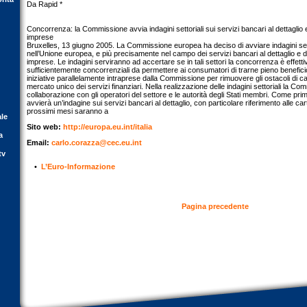
Da Rapid *
Concorrenza: la Commissione avvia indagini settoriali sui servizi bancari al dettaglio e
imprese
Bruxelles, 13 giugno 2005. La Commissione europea ha deciso di avviare indagini settor
nell’Unione europea, e più precisamente nel campo dei servizi bancari al dettaglio e de
imprese. Le indagini serviranno ad accertare se in tali settori la concorrenza è effett
sufficientemente concorrenziali da permettere ai consumatori di trarne pieno beneficio
iniziative parallelamente intraprese dalla Commissione per rimuovere gli ostacoli di c
mercato unico dei servizi finanziari. Nella realizzazione delle indagini settoriali la Co
collaborazione con gli operatori del settore e le autorità degli Stati membri. Come p
avvierà un’indagine sui servizi bancari al dettaglio, con particolare riferimento alle c
prossimi mesi saranno a
ale
Sito web:
http://europa.eu.int/italia
a
Email:
carlo.corazza@cec.eu.int
tv
•
L’Euro-Informazione
Pagina precedente