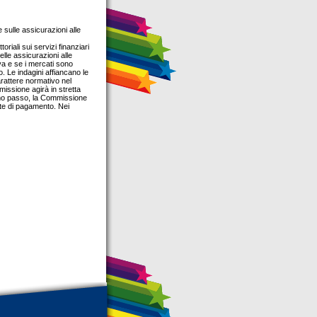
 sulle assicurazioni alle
iali sui servizi finanziari
lle assicurazioni alle
iva e se i mercati sono
. Le indagini affiancano le
arattere normativo nel
mmissione agirà in stretta
rimo passo, la Commissione
arte di pagamento. Nei