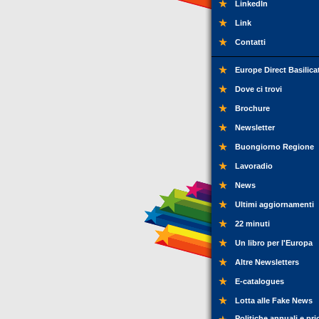
LinkedIn
Link
Contatti
Europe Direct Basilica
Dove ci trovi
Brochure
Newsletter
Buongiorno Regione
Lavoradio
News
Ultimi aggiornamenti
22 minuti
Un libro per l'Europa
Altre Newsletters
E-catalogues
Lotta alle Fake News
Politiche annuali e pri