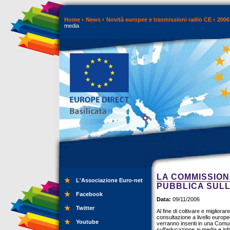
Home
News
Novità europee e trasmissioni radio CE
2006
media
LA COMMISSION
L'Associazione Euro-net
PUBBLICA SULL
Facebook
Data:
09/11/2006
Twitter
Al fine di coltivare e miglior
consultazione a livello europeo
Youtube
verranno inseriti in una Comuni
sull'educazione ai media e info