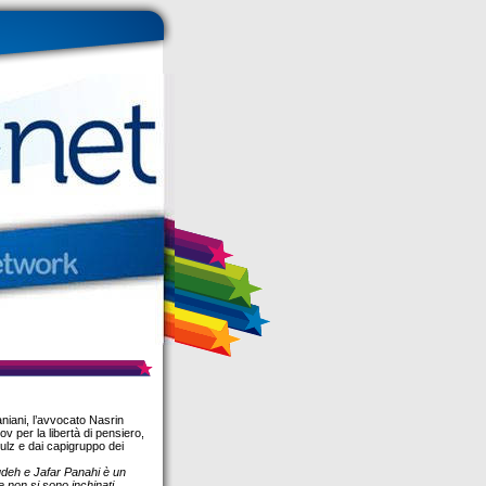
aniani, l’avvocato Nasrin
v per la libertà di pensiero,
ulz e dai capigruppo dei
oudeh e Jafar Panahi è un
 non si sono inchinati