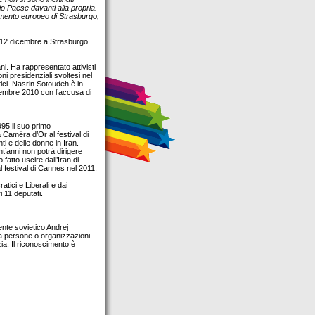
io Paese davanti alla propria.
amento europeo di Strasburgo,
l 12 dicembre a Strasburgo.
i. Ha rappresentato attivisti
oni presidenziali svoltesi nel
ici. Nasrin Sotoudeh è in
tembre 2010 con l’accusa di
95 il suo primo
a Caméra d’Or al festival di
ti e delle donne in Iran.
t’anni non potrà dirigere
fatto uscire dall’Iran di
l festival di Cannes nel 2011.
tici e Liberali e dai
 11 deputati.
ente sovietico Andrej
a persone o organizzazioni
zia. Il riconoscimento è