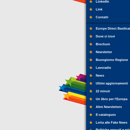
LinkedIn
Link
Contatti
Europe Direct Basilica
Dove ci trovi
Brochure
Newsletter
Buongiorno Regione
Lavoradio
News
Ultimi aggiornamenti
22 minuti
Un libro per l'Europa
Altre Newsletters
E-catalogues
Lotta alle Fake News
Politiche annuali e pri