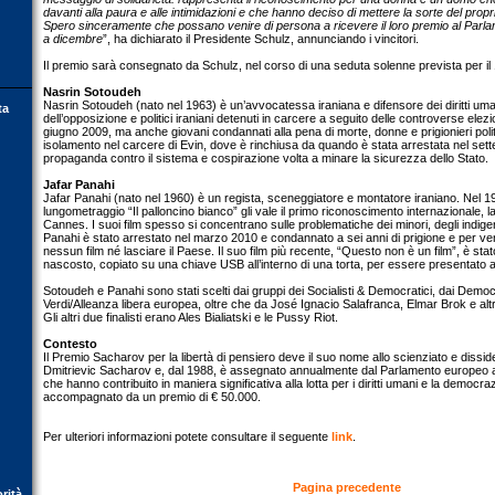
davanti alla paura e alle intimidazioni e che hanno deciso di mettere la sorte del propr
Spero sinceramente che possano venire di persona a ricevere il loro premio al Parl
a dicembre
”, ha dichiarato il Presidente Schulz, annunciando i vincitori.
Il premio sarà consegnato da Schulz, nel corso di una seduta solenne prevista per i
Nasrin Sotoudeh
Nasrin Sotoudeh (nato nel 1963) è un’avvocatessa iraniana e difensore dei diritti uman
ta
dell’opposizione e politici iraniani detenuti in carcere a seguito delle controverse elezi
giugno 2009, ma anche giovani condannati alla pena di morte, donne e prigionieri polit
isolamento nel carcere di Evin, dove è rinchiusa da quando è stata arrestata nel set
propaganda contro il sistema e cospirazione volta a minare la sicurezza dello Stato.
Jafar Panahi
Jafar Panahi (nato nel 1960) è un regista, sceneggiatore e montatore iraniano. Nel 19
lungometraggio “Il palloncino bianco” gli vale il primo riconoscimento internazionale, l
Cannes. I suoi film spesso si concentrano sulle problematiche dei minori, degli indigen
Panahi è stato arrestato nel marzo 2010 e condannato a sei anni di prigione e per ven
nessun film né lasciare il Paese. Il suo film più recente, “Questo non è un film”, è stato 
nascosto, copiato su una chiave USB all’interno di una torta, per essere presentato a
Sotoudeh e Panahi sono stati scelti dai gruppi dei Socialisti & Democratici, dai Democra
Verdi/Alleanza libera europea, oltre che da José Ignacio Salafranca, Elmar Brok e altri
Gli altri due finalisti erano Ales Bialiatski e le Pussy Riot.
Contesto
Il Premio Sacharov per la libertà di pensiero deve il suo nome allo scienziato e dissid
Dmitrievic Sacharov e, dal 1988, è assegnato annualmente dal Parlamento europeo 
che hanno contribuito in maniera significativa alla lotta per i diritti umani e la democra
accompagnato da un premio di € 50.000.
Per ulteriori informazioni potete consultare il seguente
link
.
Pagina precedente
orità