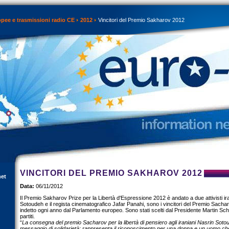
opee e trasmissioni radio CE
2012
Vincitori del Premio Sakharov 2012
VINCITORI DEL PREMIO SAKHAROV 2012
net
Data:
06/11/2012
Il Premio Sakharov Prize per la Libertà d'Espressione 2012 è andato a due attivisti ir
Sotoudeh e il regista cinematografico Jafar Panahi, sono i vincitori del Premio Sacharo
indetto ogni anno dal Parlamento europeo. Sono stati scelti dal Presidente Martin Sch
partiti.
“
La consegna del premio Sacharov per la libertà di pensiero agli iraniani Nasrin Sot
messaggio di solidarietà: rappresenta il riconoscimento per una donna e un uomo che