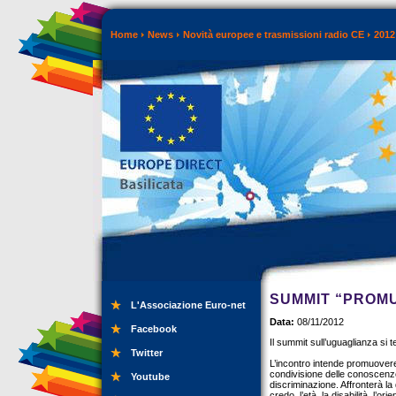
Home
News
Novità europee e trasmissioni radio CE
2012
SUMMIT “PROMU
L'Associazione Euro-net
Data:
08/11/2012
Facebook
Il summit sull’uguaglianza si 
Twitter
L’incontro intende promuovere 
condivisione delle conoscenze, 
Youtube
discriminazione. Affronterà la 
credo, l’età, la disabilità, l’o