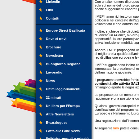
LinkedIn
Con un alto numero di propo
solo sul nome del futuro pro
anche suggerimenti concreti pe
Link
I MEP hanno richiesto un cap
Contatti
collocarsi nel contesto dell’ap
volontariato e che contribuisc
Europe Direct Basilicata
Inoltre, si chiede che gli obie
“Gioventù in Azione”, ovvero p
Dove ci trovi
opportunità, la loro partecipa
attiva, inclusione, mobilità, 
Brochure
Ancora, i MEP propongono ulter
di migliorare la qualità dell’a
Newsletter
reti di diffusione europea e l
Buongiorno Regione
I MEP suggeriscono inoltre che
interessate, la creazione di re
Lavoradio
dell’animazione giovanile.
Il programma dovrebbe fornire 
News
continuità alle attività SAL
rimangono aperte le negozia
Ultimi aggiornamenti
Le proposte per un compromes
22 minuti
raggiungere una posizione co
Un libro per l'Europa
Qualora i governi europei si t
pianificazione del programma 
Europeo e il Parlamento Euro
Altre Newsletters
Una registrazione dell’incontr
E-catalogues
Al seguente
link
potete consul
Lotta alle Fake News
Politiche annuali e priorità