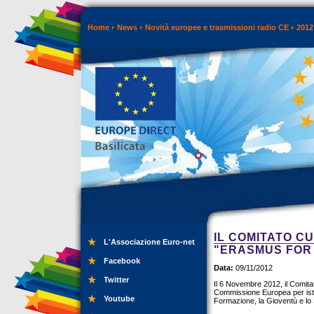
Home
News
Novità europee e trasmissioni radio CE
2012
IL COMITATO C
L'Associazione Euro-net
"ERASMUS FOR
Facebook
Data:
09/11/2012
Twitter
Il 6 Novembre 2012, il Comita
Commissione Europea per istitu
Youtube
Formazione, la Gioventù e lo 