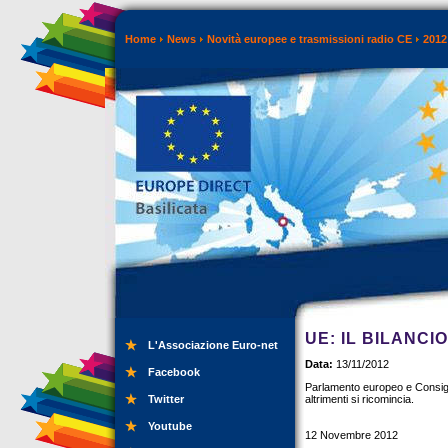
Home
News
Novità europee e trasmissioni radio CE
2012
UE: IL BILANCI
L'Associazione Euro-net
Data:
13/11/2012
Facebook
Parlamento europeo e Consigl
Twitter
altrimenti si ricomincia.
Youtube
12 Novembre 2012