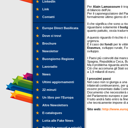
LinkedIn
Per
Alain Lamassoure
è tro
Link
di bilancio dell’Ue.
Per il caponegoziatore del Pa
Contatti
formalmente ultimo giorno di 
Il che significa che sono a ris
riguardano solamente il
budg
Europe Direct Basilicata
quanto pattuito, ossia tradur
Dove ci trovi
A questo riguardo il rischio 
urgenza.
Brochure
È il caso dei
fondi
per le vitt
Erasmus
, sviluppo rurale, 
Newsletter
sviluppo.
I Paesi più coinvolti dai manc
Buongiorno Regione
Spagna, Repubblica Ceca, Bu
Ma il problema riguarda anch
Lavoradio
Ciò che accomuna gli Stati so
a 1,9 miliardi di euro.
News
I prossimi passi
Ultimi aggiornamenti
Nel caso non si giunga a una s
trilaterali continueranno, pe
essere presentato dalla Com
22 minuti
Documento che necessiterà de
del Parlamento europeo e pari
Un libro per l'Europa
Il tutto andrà fatto entro la fi
che tecnicamente impone di al
Altre Newsletters
Sito web:
http://www.euro
E-catalogues
Lotta alle Fake News
Politiche annuali e priorità