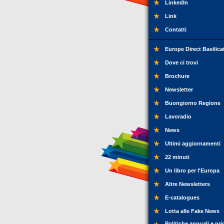
LinkedIn
Link
Contatti
Europe Direct Basilica
Dove ci trovi
Brochure
Newsletter
Buongiorno Regione
Lavoradio
News
Ultimi aggiornamenti
22 minuti
Un libro per l'Europa
Altre Newsletters
E-catalogues
Lotta alle Fake News
Politiche annuali e pri