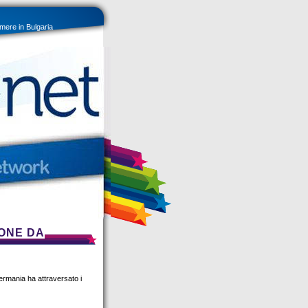
ere in Bulgaria
ONE DA
Germania ha attraversato i