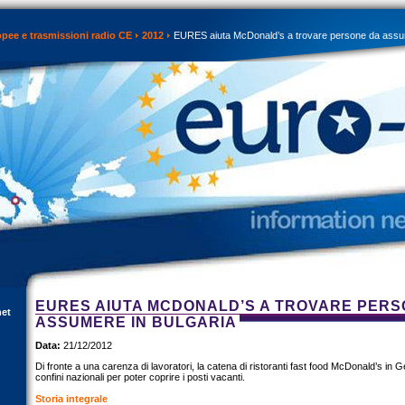
opee e trasmissioni radio CE
2012
EURES aiuta McDonald’s a trovare persone da assum
EURES AIUTA MCDONALD’S A TROVARE PERS
net
ASSUMERE IN BULGARIA
Data:
21/12/2012
Di fronte a una carenza di lavoratori, la catena di ristoranti fast food McDonald’s in 
confini nazionali per poter coprire i posti vacanti.
Storia integrale