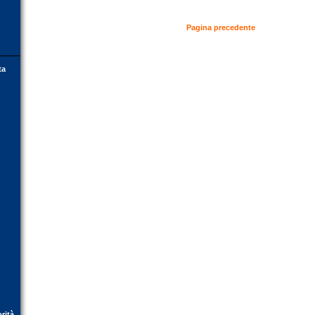
Pagina precedente
ta
orità