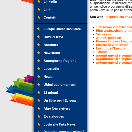
LinkedIn
auspicandone un ulteriore ra
un semplice programma di istruz
Link
prima volta in un paese stra
Sito web:
http://ec.europa.
Contatti
•
1 Gennaio 2007: Roman
Europe Direct Basilicata
•
Filtri antiparticolato su
•
Sicurezza
Dove ci trovi
•
Appalti pubblici
•
Premio Impresa Europe
Brochure
•
Sicurezza alimentare
•
Futuro dell'Europa
•
Turchia
Newsletter
•
appuntamenti e segnal
•
appuntamenti e segnal
Buongiorno Regione
•
appuntamenti e segnal
Lavoradio
News
Ultimi aggiornamenti
22 minuti
Un libro per l'Europa
Altre Newsletters
E-catalogues
Lotta alle Fake News
Politiche annuali e priorità