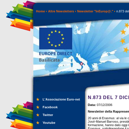
Home
Altre Newsletters
Newsletter "InEurop@."
n.873 de
N.873 DEL 7 DI
L'Associazione Euro-net
Data:
07/12/2006
Facebook
Newsletter della Rappresen
Twitter
20 anni di Erasmus: al via le c
José-Manuel Barroso, preside
Youtube
formazione, hanno dato oggi i
Erasmus, sottolineandone il ru