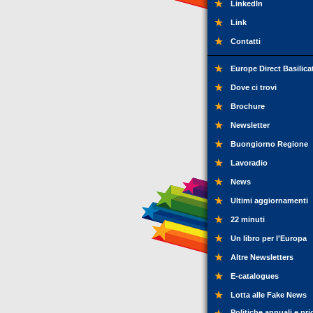
LinkedIn
Link
Contatti
Europe Direct Basilica
Dove ci trovi
Brochure
Newsletter
Buongiorno Regione
Lavoradio
News
Ultimi aggiornamenti
22 minuti
Un libro per l'Europa
Altre Newsletters
E-catalogues
Lotta alle Fake News
Politiche annuali e pri