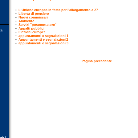
•
L'Unione europea in festa per l'allargamento a 27
•
Libertà di pensiero
•
Nuovi commissari
•
Ambiente
•
Servizi "postcontatore"
•
Appalti pubblici
ta
•
Elezioni europee
•
appuntamenti e segnalazioni 1
•
Appuntamenti e segnalazioni2
•
appuntamenti e segnalazioni 3
Pagina precedente
orità