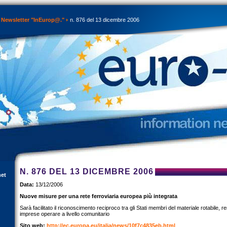
Newsletter "InEurop@."
n. 876 del 13 dicembre 2006
N. 876 DEL 13 DICEMBRE 2006
net
Data:
13/12/2006
Nuove misure per una rete ferroviaria europea più integrata
Sarà facilitato il riconoscimento reciproco tra gli Stati membri del materiale rotabile, 
imprese operare a livello comunitario
Sito web:
http://ec.europa.eu/italia/news/10f7c4835eb.html