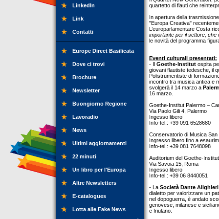
LinkedIn
quartetto di flauti che reinter
In apertura della trasmissione
Link
"Europa Creativa" recenteme
L’europarlamentare Costa r
Contatti
importante per il settore, che 
le novità del programma figura
Europe Direct Basilicata
Eventi culturali presentati:
Dove ci trovi
- Il
Goethe-Institut
ospita per
giovani flautiste tedesche, il
Polistrumentiste di formazione
Brochure
incontro tra musica antica e m
svolgerà il 14 marzo a
Paler
Newsletter
16 marzo.
Buongiorno Regione
Goethe-Institut Palermo – Canti
Via Paolo Gili 4, Palermo
Lavoradio
Ingesso libero
Info-tel.: +39 091 6528680
News
Conservatorio di Musica San P
Ingresso libero fino a esaurim
Ultimi aggiornamenti
Info-tel.: +39 081 7648098
22 minuti
Auditorium del Goethe-Institut
Via Savoia 15, Roma
Un libro per l'Europa
Ingesso libero
Info-tel.: +39 06 8440051
Altre Newsletters
- La
Società Dante Alighieri
dialetto per valorizzare un pat
E-catalogues
nel dopoguerra, è andato scomp
genovese, milanese e siciliano
Lotta alle Fake News
e friulano.