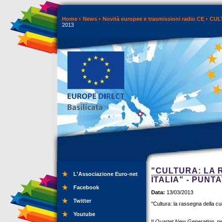
Home
News
Novità europee e trasmissioni radio CE
CUL
2013
"CULTURA: LA 
L'Associazione Euro-net
ITALIA" - PUNT
Facebook
Data:
13/03/2013
Twitter
"Cultura: la rassegna della c
Youtube
Il
Quartet New Generation
, p