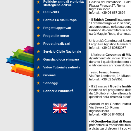
Politiche annuali e priorità
Galleria del Primaticcio - Pal
strategiche dell’UE
Piazza Firenze 27, Roma
Ingresso libero
EU Events
Info-tel.: +39 06 687 3694
- Il
British Council
inaugurer
Portale La tua Europa
“Il drammaturgo va in scena”,
accompagnato nella sua conve
Progetti approvati
Faranno da contraltare lo scri
sarà Maggie Rose, drammaturga
Progetti in corso
Università Cattolica del Sacro
Progetti realizzati
Largo Fra Agostino Gemelli, 1
Info-tel.: +39 02 80583037
Servizio Civile Nazionale
- L'
Istituto Cervantes di Mi
dipartimento di Lingue Straniere
Guarda, gioca e impara
durante il quale il professor
e latinoamericani riguardo la l
Video Tutorial e radio-tv
Teatro Franco Parenti
Giornali
Via Pier Lombardo, 14 Milano
Info-tel.: +39 02 599951
Sondaggi
- Il 21 marzo il
Goethe Instit
inserisce nel programma del
Banner e Pubblicità
dal 18 ottobre), che affronta l
questioni della diversità e dell
Auditorium del Goethe-Institut
Via Savoia 15, Roma
Ingesso libero
Info-tel.: +39 06 8440051
- Al
Goethe-Institut di Rom
presentare la traduzione ital
a distanza di decenni il suo vi