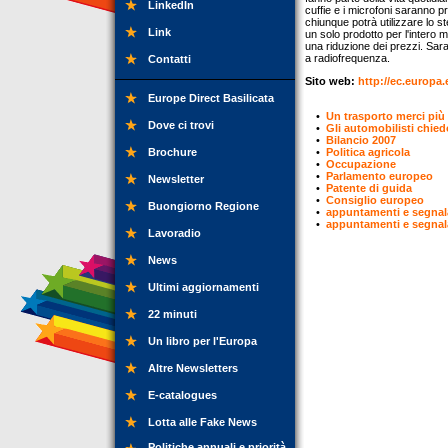
LinkedIn
cuffie e i microfoni saranno pr
chiunque potrà utilizzare lo 
Link
un solo prodotto per l'intero
una riduzione dei prezzi. Sara
a radiofrequenza.
Contatti
Sito web:
http://ec.europa.
Europe Direct Basilicata
•
Un trasporto merci più 
Dove ci trovi
•
Gli automobilisti chied
•
Bilancio 2007
Brochure
•
Politica agricola
•
Occupazione
•
Parlamento europeo
Newsletter
•
Patente di guida
•
Consiglio europeo
Buongiorno Regione
•
appuntamenti e segnal
•
appuntamenti e segnal
Lavoradio
News
Ultimi aggiornamenti
22 minuti
Un libro per l'Europa
Altre Newsletters
E-catalogues
Lotta alle Fake News
Politiche annuali e priorità