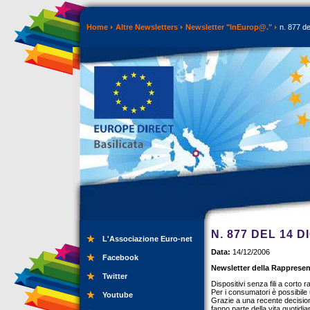
Home
Altre Newsletters
Newsletter "InEurop@."
n. 877 de
N. 877 DEL 14 
L'Associazione Euro-net
Data:
14/12/2006
Facebook
Newsletter della Rappresen
Twitter
Dispositivi senza fili a corto
Per i consumatori è possibile 
Youtube
Grazie a una recente decisione
fanno parte della vita quotidiana