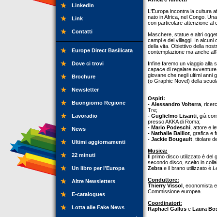
LinkedIn
L'Europa incontra la cultura af
nato in Africa, nel Congo. Un
Link
con particolare attenzione al c
Contatti
Maschere, statue e altri oggetti
campi e dei villaggi. In alcuni
della vita. Obiettivo della nos
Europe Direct Basilicata
contemplazione ma anche all'
Dove ci trovi
Infine faremo un viaggio alla s
capace di regalare avventure 
giovane che negli ultimi anni 
Brochure
(o Graphic Novel) della scuol
Newsletter
Ospiti:
Buongiorno Regione
- Alessandro Volterra
, ricer
Tre;
Lavoradio
- Guglielmo Lisanti
, già con
presso AKKA di Roma;
- Mario Podeschi
, attore e le
News
- Nathalie Baillot
, grafica e 
- Jackie Bougault
, titolare d
Ultimi aggiornamenti
Musica:
22 minuti
Il primo disco utilizzato è del
secondo disco, scelto in col
Un libro per l'Europa
Zebra
e il brano utilizzato è
L
Conduttore:
Altre Newsletters
Thierry Vissol
, economista e
Commissione europea.
E-catalogues
Coordinatori:
Lotta alle Fake News
Raphael Gallus
e
Laura Bos