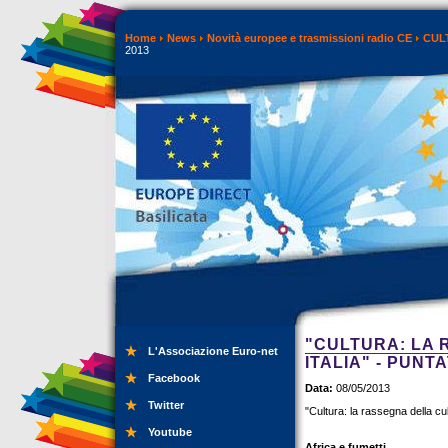
Home
News
Novità europee e trasmissioni radio CE
CUL
2013
"CULTURA: LA 
L'Associazione Euro-net
ITALIA" - PUNT
Facebook
Data:
08/05/2013
Twitter
"Cultura: la rassegna della cul
Youtube
Africa e fumetti