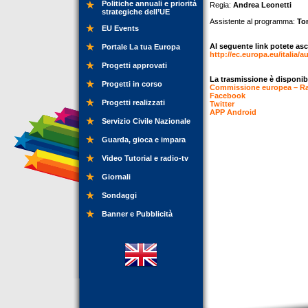
Politiche annuali e priorità
Regia:
Andrea Leonetti
strategiche dell’UE
Assistente al programma:
To
EU Events
Al seguente link potete asc
Portale La tua Europa
http://ec.europa.eu/italia
Progetti approvati
La trasmissione è disponib
Progetti in corso
Commissione europea – Rap
Facebook
Progetti realizzati
Twitter
APP Android
Servizio Civile Nazionale
Guarda, gioca e impara
Video Tutorial e radio-tv
Giornali
Sondaggi
Banner e Pubblicità