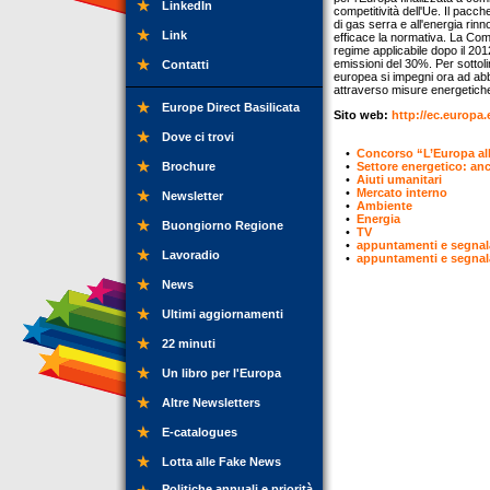
LinkedIn
competitività dell'Ue. Il pacch
di gas serra e all'energia rin
Link
efficace la normativa. La Comm
regime applicabile dopo il 2012
emissioni del 30%. Per sottol
Contatti
europea si impegni ora ad abba
attraverso misure energetich
Europe Direct Basilicata
Sito web:
http://ec.europa
Dove ci trovi
•
Concorso “L’Europa al
Brochure
•
Settore energetico: an
•
Aiuti umanitari
•
Mercato interno
Newsletter
•
Ambiente
•
Energia
Buongiorno Regione
•
TV
•
appuntamenti e segnal
Lavoradio
•
appuntamenti e segnal
News
Ultimi aggiornamenti
22 minuti
Un libro per l'Europa
Altre Newsletters
E-catalogues
Lotta alle Fake News
Politiche annuali e priorità