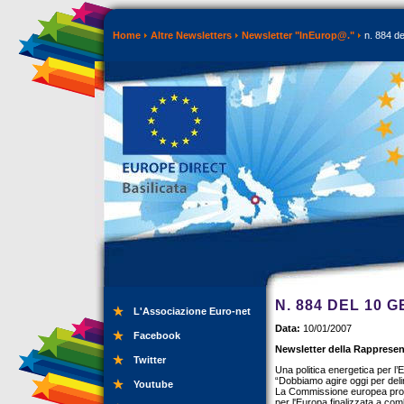
Home
Altre Newsletters
Newsletter "InEurop@."
n. 884 de
N. 884 DEL 10 
L'Associazione Euro-net
Data:
10/01/2007
Facebook
Newsletter della Rappresen
Twitter
Una politica energetica per l’
“Dobbiamo agire oggi per deli
Youtube
La Commissione europea propo
per l'Europa finalizzata a com