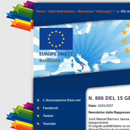
Home
Altre Newsletters
Newsletter "InEurop@."
n. 886 de
N. 886 DEL 15 
L'Associazione Euro-net
Data:
15/01/2007
Facebook
Newsletter della Rappresen
Twitter
José Manuel Barroso: laurea h
inaugurazione
Youtube
Di seguito pubblichiamo un e
Manuel Barroso in occasione 