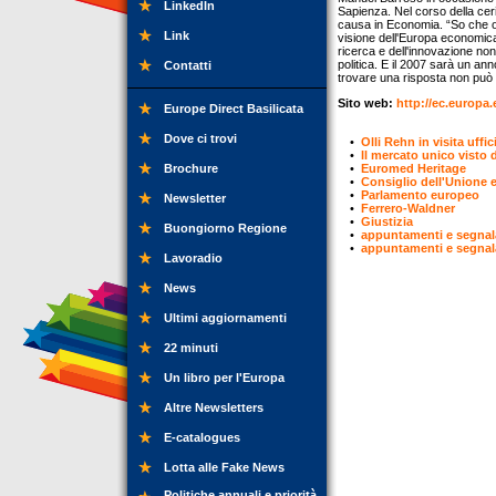
LinkedIn
Sapienza. Nel corso della cer
causa in Economia. “So che ogg
Link
visione dell'Europa economica.
ricerca e dell'innovazione no
politica. E il 2007 sarà un an
Contatti
trovare una risposta non può r
Sito web:
http://ec.europa.
Europe Direct Basilicata
Dove ci trovi
•
Olli Rehn in visita uffi
•
Il mercato unico visto 
Brochure
•
Euromed Heritage
•
Consiglio dell'Unione 
•
Parlamento europeo
Newsletter
•
Ferrero-Waldner
•
Giustizia
Buongiorno Regione
•
appuntamenti e segnal
•
appuntamenti e segnal
Lavoradio
News
Ultimi aggiornamenti
22 minuti
Un libro per l'Europa
Altre Newsletters
E-catalogues
Lotta alle Fake News
Politiche annuali e priorità