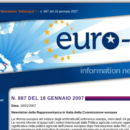
Newsletter "InEurop@."
n. 887 del 18 gennaio 2007
N. 887 DEL 18 GENNAIO 2007
net
Data:
18/01/2007
Newsletter della Rappresentanza in Italia della Commissione europea
La riforma europea del settore degli ortofrutticoliConferenza stampa, mercoledì 24 g
Le recenti riforme di quasi tutti i settori interessati dalla Politica agricola comune rap
significativa nella politica agricola dell'Unione europea dopo l'introduzione della PAC, p
hanno permesso agli agricoltori di seguire i segnali del mercato e di produrre ciò ch