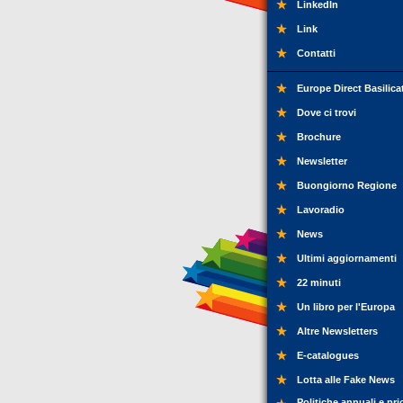
LinkedIn
Link
Contatti
Europe Direct Basilica
Dove ci trovi
Brochure
Newsletter
Buongiorno Regione
Lavoradio
News
Ultimi aggiornamenti
22 minuti
Un libro per l'Europa
Altre Newsletters
E-catalogues
Lotta alle Fake News
Politiche annuali e pri