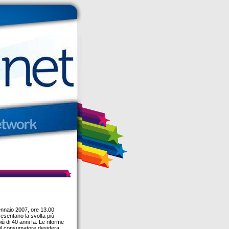
ennaio 2007, ore 13.00
presentano la svolta più
iù di 40 anni fa. Le riforme
e il consumatore desidera,