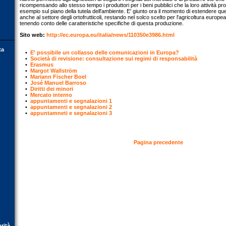
ricompensando allo stesso tempo i produttori per i beni pubblici che la loro attività pro
esempio sul piano della tutela dell'ambiente. E' giunto ora il momento di estendere qu
anche al settore degli ortofrutticoli, restando nel solco scelto per l'agricoltura europea 
tenendo conto delle caratteristiche specifiche di questa produzione.
Sito web:
http://ec.europa.eu/italia/news/110350e3986.html
ta
•
E' possibile un collasso delle comunicazioni in Europa?
•
Società di revisione: consultazione sui regimi di responsabilità
•
Erasmus
•
Margot Wallström
•
Mariann Fischer Boel
•
José Manuel Barroso
•
Diritti dei minori
•
Mercato interno
•
appuntamenti e segnalazioni 1
•
appuntamenti e segnalazioni 2
•
appuntamneti e segnalazioni 3
Pagina precedente
orità